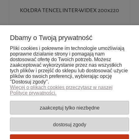
KOŁDRA TENCEL INTER-WIDEX 200x220
390,00 zł
Dbamy o Twoją prywatność
317,07 zł
(netto:
)
Pliki cookies i pokrewne im technologie umożliwiają
poprawne działanie strony i pomagają nam
do koszyka
dostosować ofertę do Twoich potrzeb. Możesz
zaakceptować wykorzystanie przez nas wszystkich
tych plików i przejść do sklepu lub dostosować użycie
plików do swoich preferencji, wybierając opcję
«
1
2
»
"Dostosuj zgody".
Więcej o plikach cookies przeczytasz w naszej
Polityce prywatności.
Pomoc
zaakceptuj tylko niezbędne
Moje konto
dostosuj zgody
Płatności i dostawa