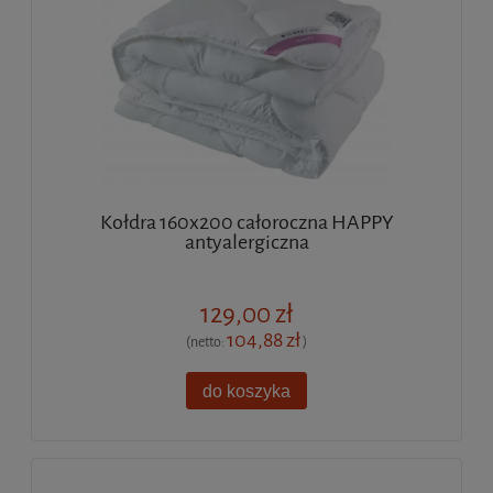
Kołdra 160x200 całoroczna HAPPY
antyalergiczna
129,00 zł
104,88 zł
(netto:
)
do koszyka