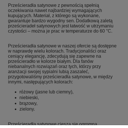
Prześcieradła satynowe z pewnością spełnią
oczekiwania nawet najbardziej wymagających
kupujących. Materiał, z którego są wykonane,
gwarantuje bardzo wygodny sen. Dodatkową zaletą
prześcieradeł satynowych jest łatwość w utrzymaniu
czystości – można je prac w temperaturze do 60 °C.
Prześcieradła satynowe w naszej ofercie są dostępne
w naprawdę wielu kolorach. Tradycjonaliści oraz
ceniący elegancję, zdecydują się zapewne na
prześcieradło w kolorze białym. Dla fanów
niebanalnych rozwiązań oraz tych, którzy przy
aranżacji swojej sypialni lubią zaszaleć,
przygotowaliśmy prześcieradła satynowe, w między
innymi, następujących kolorach:
różowy (jasne lub ciemny),
niebieski,
brązowy,
zielony.
Prześcieradła satynowe cieszą się ogromną