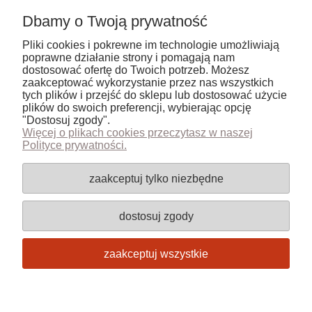
popularnością wśród wszystkich dostępnych
produktów. Zamawiający doceniają zarówno ich
Dbamy o Twoją prywatność
miękkość w dotyku, łatwość w utrzymaniu czystości
oraz szeroki wybór kolorów. Kto raz spróbował naszych
Pliki cookies i pokrewne im technologie umożliwiają
prześcieradeł satynowych, już nigdy nie zamienił ich
poprawne działanie strony i pomagają nam
na inne!
dostosować ofertę do Twoich potrzeb. Możesz
zaakceptować wykorzystanie przez nas wszystkich
tych plików i przejść do sklepu lub dostosować użycie
plików do swoich preferencji, wybierając opcję
Nie znaleziono produktów spełniających podane
"Dostosuj zgody".
kryteria.
Więcej o plikach cookies przeczytasz w naszej
Polityce prywatności.
Pomoc
zaakceptuj tylko niezbędne
Moje konto
dostosuj zgody
Płatności i dostawa
zaakceptuj wszystkie
Informacje
pokaż pełną wersję strony