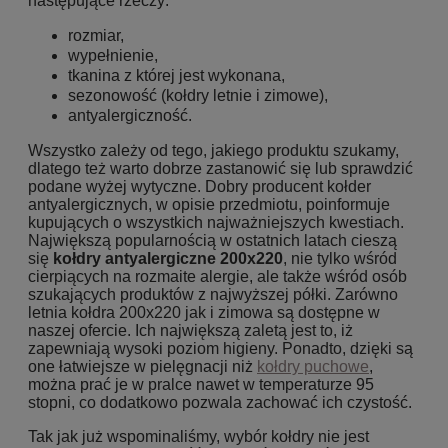
następujące rzeczy:
rozmiar,
wypełnienie,
tkanina z której jest wykonana,
sezonowość (kołdry letnie i zimowe),
antyalergiczność.
Wszystko zależy od tego, jakiego produktu szukamy,
dlatego też warto dobrze zastanowić się lub sprawdzić
podane wyżej wytyczne. Dobry producent kołder
antyalergicznych, w opisie przedmiotu, poinformuje
kupujących o wszystkich najważniejszych kwestiach.
Największą popularnością w ostatnich latach cieszą
się
kołdry antyalergiczne 200x220
, nie tylko wśród
cierpiących na rozmaite alergie, ale także wśród osób
szukających produktów z najwyższej półki. Zarówno
letnia kołdra 200x220 jak i zimowa są dostępne w
naszej ofercie. Ich największą zaletą jest to, iż
zapewniają wysoki poziom higieny. Ponadto, dzięki są
one łatwiejsze w pielęgnacji niż
kołdry puchowe
,
można prać je w pralce nawet w temperaturze 95
stopni, co dodatkowo pozwala zachować ich czystość.
Tak jak już wspominaliśmy, wybór kołdry nie jest