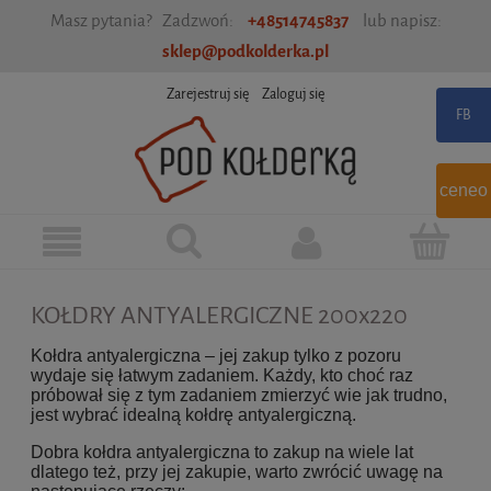
Masz pytania? Zadzwoń:
+48514745837
lub napisz:
sklep@podkolderka.pl
Zarejestruj się
Zaloguj się
ceneo
KOŁDRY ANTYALERGICZNE 200x220
Kołdra antyalergiczna – jej zakup tylko z pozoru
wydaje się łatwym zadaniem. Każdy, kto choć raz
próbował się z tym zadaniem zmierzyć wie jak trudno,
jest wybrać idealną kołdrę antyalergiczną.
Dobra kołdra antyalergiczna to zakup na wiele lat
dlatego też, przy jej zakupie, warto zwrócić uwagę na