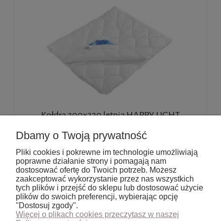
Kołdra 200x220 letnia HAPPY LIGHT
INTER-WIDEX
Dbamy o Twoją prywatność
Pliki cookies i pokrewne im technologie umożliwiają
139,00 zł
poprawne działanie strony i pomagają nam
113,01 zł
(netto:
)
dostosować ofertę do Twoich potrzeb. Możesz
zaakceptować wykorzystanie przez nas wszystkich
tych plików i przejść do sklepu lub dostosować użycie
do koszyka
plików do swoich preferencji, wybierając opcję
"Dostosuj zgody".
Więcej o plikach cookies przeczytasz w naszej