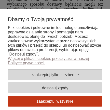
wybranego sposobu dostawy będziecie mogli też
przejść do płatności online serwisu DotPay lub
wybrać opcję przelewu tradycyjnego. W przypadku
odbioru osobistego lub dostawy kurierem na
Dbamy o Twoją prywatność
wskazany adres móżna także wybrać płatność przy
odbiorze.
Pliki cookies i pokrewne im technologie umożliwiają
poprawne działanie strony i pomagają nam
6. Po złożeniu zamówienia otrzymacie Państwo
dostosować ofertę do Twoich potrzeb. Możesz
maila z potwierdzeniem wpłynięcia zamówienia do
zaakceptować wykorzystanie przez nas wszystkich
realizacji.
tych plików i przejść do sklepu lub dostosować użycie
plików do swoich preferencji, wybierając opcję
"Dostosuj zgody".
Więcej o plikach cookies przeczytasz w naszej
Polityce prywatności.
Pomoc
zaakceptuj tylko niezbędne
Moje konto
dostosuj zgody
Płatności i dostawa
zaakceptuj wszystkie
Informacje