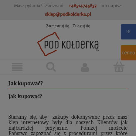
Masz pytania? Zadzwoń:
+48514745837
lub napisz:
sklep@podkolderka.pl
Zarejestruj się
Zaloguj się
ceneo
Jak kupować?
Jak kupować?
Staramy się, aby zakupy dokonywane przez nasz
klep internetowy były dla naszych Klientów jak
najbardziej przyjazne. Poniżej możecie
Państwo zapoznać się z procedurami przez które