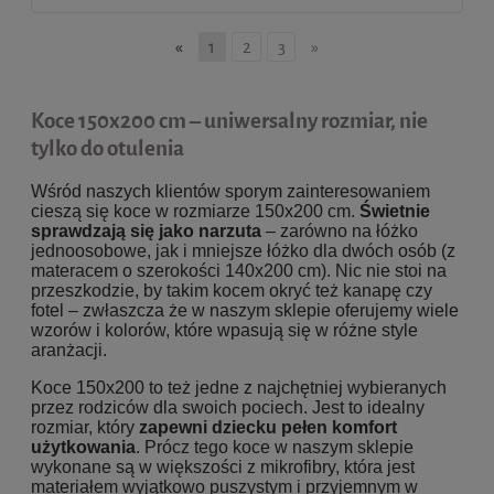
«
1
2
3
»
Koce 150x200 cm – uniwersalny rozmiar, nie
tylko do otulenia
Wśród naszych klientów sporym zainteresowaniem
cieszą się koce w rozmiarze 150x200 cm.
Świetnie
sprawdzają się jako narzuta
– zarówno na łóżko
jednoosobowe, jak i mniejsze łóżko dla dwóch osób (z
materacem o szerokości 140x200 cm). Nic nie stoi na
przeszkodzie, by takim kocem okryć też kanapę czy
fotel – zwłaszcza że w naszym sklepie oferujemy wiele
wzorów i kolorów, które wpasują się w różne style
aranżacji.
Koce 150x200 to też jedne z najchętniej wybieranych
przez rodziców dla swoich pociech. Jest to idealny
rozmiar, który
zapewni dziecku pełen komfort
użytkowania
. Prócz tego koce w naszym sklepie
wykonane są w większości z mikrofibry, która jest
materiałem wyjątkowo puszystym i przyjemnym w