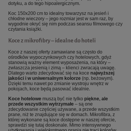
dotyku, a do tego hipoalergicznym.
Koc 150x200 cm to idealny towarzysz na jesień i
chłodne wieczory – jego rozmiar jest w sam raz, by
wygodnie okryć się nim podczas seansu filmowego czy
czytania książki.
Koce z mikrofibry – idealne do hoteli
Koce z naszej oferty zamawiane są często do
ośrodków wypoczynkowych czy hotelowych, gdyż
stanowią ważny element wyposażenia, na który –
zwłaszcza jesienią i zimą – klienci zwracają uwagę.
Dlatego warto zdecydować się na koce
najwyższej
jakości i w uniwersalnym kolorze
(np. beżowym).
Dzięki temu nawet po zmianie wystroju wnętrz w
pokojach, koce będą pasować idealnie.
Koce hotelowe
muszą być nie tylko
piękne, ale
przede wszystkim wytrzymałe
– są one
zdecydowanie częściej używane, a przede wszystkim
prane, niż te znajdujące się w domach. Mikrofibra, z
której wykonane są koce dostępne w naszej ofercie,
sprawdzi się tutaj doskonale. Mimo intensywnego
użytkowania i wielokrotnego prania nie traci kolorów,