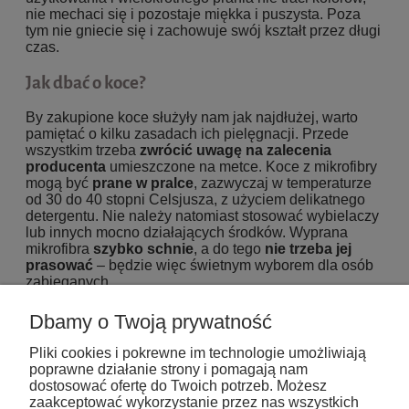
nie mechaci się i pozostaje miękka i puszysta. Poza
tym nie gniecie się i zachowuje swój kształt przez długi
czas.
Jak dbać o koce?
By zakupione koce służyły nam jak najdłużej, warto
pamiętać o kilku zasadach ich pielęgnacji. Przede
wszystkim trzeba
zwrócić uwagę na zalecenia
producenta
umieszczone na metce. Koce z mikrofibry
mogą być
prane w pralce
, zazwyczaj w temperaturze
od 30 do 40 stopni Celsjusza, z użyciem delikatnego
detergentu. Nie należy natomiast stosować wybielaczy
lub innych mocno działających środków. Wyprana
mikrofibra
szybko schnie
, a do tego
nie trzeba jej
prasować
– będzie więc świetnym wyborem dla osób
zabieganych.
Szeroka oferta koców w rozmiarze 150x200 cm bez
Dbamy o Twoją prywatność
wątpienia sprosta nawet wysokim wymaganiom.
Uniwersalne wzory i kolory będą pasować do każdego
Pliki cookies i pokrewne im technologie umożliwiają
wystroju pomieszczenia. Ze względu na swoje walory
poprawne działanie strony i pomagają nam
praktyczne i estetyczne koce to świetny pomysł
dostosować ofertę do Twoich potrzeb. Możesz
zarówno na prezent dla kogoś bliskiego, jak i samego
zaakceptować wykorzystanie przez nas wszystkich