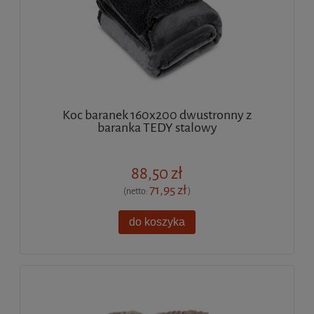
Koc baranek 160x200 dwustronny z
baranka TEDY stalowy
88,50 zł
71,95 zł
(netto:
)
do koszyka