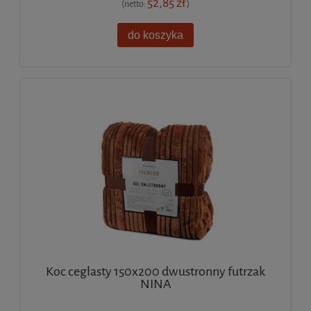
52,85 zł
(netto:
)
do koszyka
Koc ceglasty 150x200 dwustronny futrzak
NINA