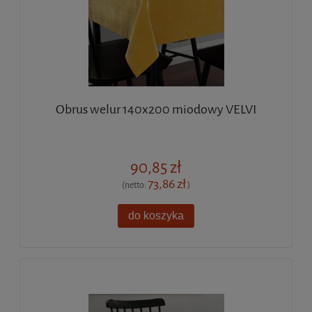
Obrus welur 140x200 miodowy VELVI
90,85 zł
73,86 zł
(netto:
)
do koszyka