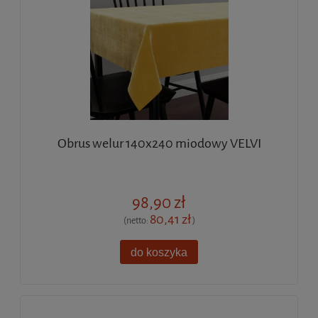
Obrus welur 140x240 miodowy VELVI
98,90 zł
80,41 zł
(netto:
)
do koszyka