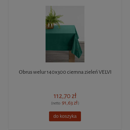
Obrus welur 140x300 ciemna zieleń VELVI
112,70 zł
91,63 zł
(netto:
)
do koszyka