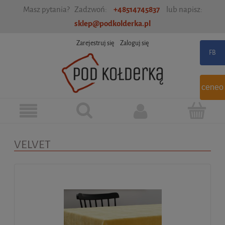
Masz pytania? Zadzwoń:
+48514745837
lub napisz:
sklep@podkolderka.pl
Zarejestruj się
Zaloguj się
ceneo
VELVET