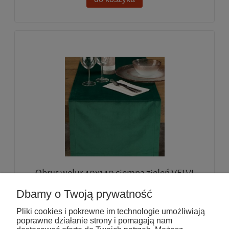
Obrus welur 40x140 ciemna zieleń VELVI
Dbamy o Twoją prywatność
Pliki cookies i pokrewne im technologie umożliwiają
62,10 zł
poprawne działanie strony i pomagają nam
50,49 zł
(netto:
)