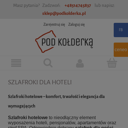
Masz pytania? Zadzwoń:
+48514745837
lub napisz:
sklep@podkolderka.pl
Zarejestruj się
Zaloguj się
ceneo
SZLAFROKI DLA HOTELI
Szlafroki hotelowe – komfort, trwałość i elegancja dla
wymagających
Szlafroki hotelowe
to nieodłączny element
wyposażenia hoteli, pensjonatów, apartamentów oraz
stref SPA. Odpowiednio dobrany
szlafrok dla gości