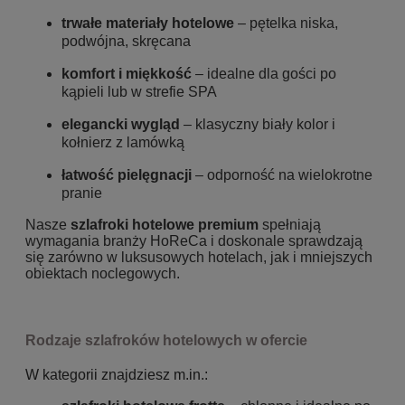
trwałe materiały hotelowe
– pętelka niska,
podwójna, skręcana
komfort i miękkość
– idealne dla gości po
kąpieli lub w strefie SPA
elegancki wygląd
– klasyczny biały kolor i
kołnierz z lamówką
łatwość pielęgnacji
– odporność na wielokrotne
pranie
Nasze
szlafroki hotelowe premium
spełniają
wymagania branży HoReCa i doskonale sprawdzają
się zarówno w luksusowych hotelach, jak i mniejszych
obiektach noclegowych.
Rodzaje szlafroków hotelowych w ofercie
W kategorii znajdziesz m.in.: