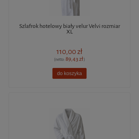
Szlafrok hotelowy biały velur Velvi rozmiar
XL
110,00 zł
89,43 zł
(netto:
)
do koszyka