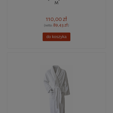
M
110,00 zł
89,43 zł
(netto:
)
do koszyka