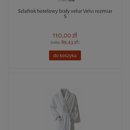
Szlafrok hotelowy biały velur Velvi rozmiar
S
110,00 zł
89,43 zł
(netto:
)
do koszyka