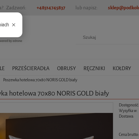
ia? Zadzwoń:
+48514745837
lub napisz:
sklep@podkold
LE
PRZEŚCIERADŁA
OBRUSY
RĘCZNIKI
KOŁDRY
Poszewka hotelowa 70x80 NORIS GOLD biały
ka hotelowa 70x80 NORIS GOLD biały
Dostępność
Wysyłka w:
Dostawa:
Cena nie zawiera ewen
Cena brutto
płatności