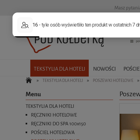
Masz pytan
TEKSTYLIA DLA HOTELI
NOWOŚCI
POŚCIE
»
»
»
TEKSTYLIA DLA HOTELI
POSZEWKI HOTELOWE
Poszew
Menu
TEKSTYLIA DLA HOTELI
RĘCZNIKI HOTELOWE
RĘCZNIKI DO SPA 100x150
POŚCIEL HOTELOWA