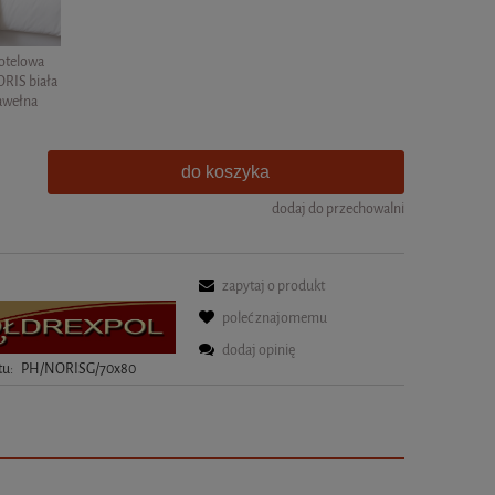
otelowa
RIS biała
awełna
do koszyka
dodaj do przechowalni
zapytaj o produkt
poleć znajomemu
dodaj opinię
tu:
PH/NORISG/70x80