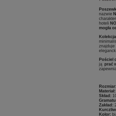
Poszewk
nazwie
N
charakter
hoteli
NO
mogła
o
Kolekcj
minimalis
znajduje 
elegancki
Pościel d
ją
prać 
zapewnia
Rozmiar
Materia
Skład:
1
Gramatu
Zakład:
2
Kurczliw
Kolor: