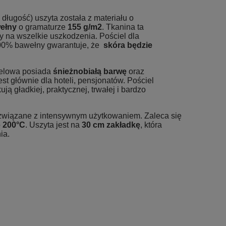
 długość) uszyta została z materiału o
ełny
o gramaturze
155 g/m2
. Tkanina ta
ny na wszelkie uszkodzenia. Pościel dla
 100% bawełny gwarantuje, że
skóra będzie
otelowa posiada
śnieżnobiałą barwę
oraz
st głównie dla hoteli, pensjonatów. Pościel
ą gładkiej, praktycznej, trwałej i bardzo
związane z intensywnym użytkowaniem. Zaleca się
o
200°C
. Uszyta jest na
30 cm zakładkę
, która
ia.
ały