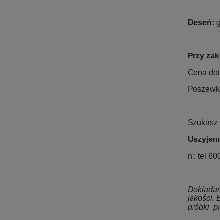
Deseń:
g
Przy zak
Cena dot
Poszewki
Szukasz 
Uszyjemy
nr. tel 6
Dokładamy
jakości.
próbki p