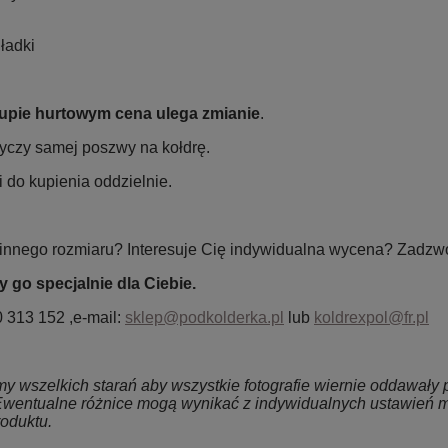
ładki
upie hurtowym cena ulega zmianie
.
yczy samej poszwy na kołdrę.
 do kupienia oddzielnie.
innego rozmiaru? Interesuje Cię indywidualna wycena? Zadzw
 go specjalnie dla Ciebie.
00 313 152 ,e-mail:
sklep@podkolderka.pl
lub
koldrexpol@fr.pl
 wszelkich starań aby wszystkie fotografie wiernie oddawały p
 Ewentualne różnice mogą wynikać z indywidualnych ustawień m
roduktu.