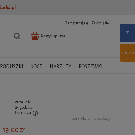
erka.pl
Zarejestruj się
Zaloguj się
Koszyk:
(pusty)
ceneo
PODUSZKI
KOCE
NARZUTY
POSZEWKI
:
duża ilość
24 godziny
Darmowa
sprawdź formy dostawy
tualnych kosztów
19,00 zł
: