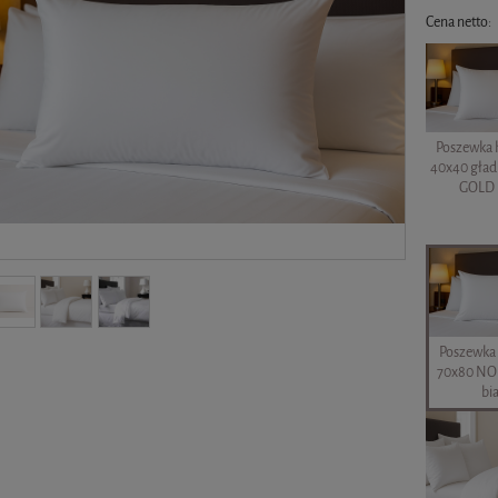
Cena netto:
Poszewka 
40x40 gła
GOLD 
Poszewka
70x80 NO
bi