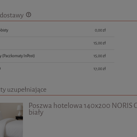
 dostawy
bisty
0,00 zł
Cena nie zawiera ewentualnych kosztów
płatności
15,00 zł
y
(Paczkomaty InPost)
15,00 zł
D
17,00 zł
ty uzupełniające
Poszwa hotelowa 140x200 NORIS
biały