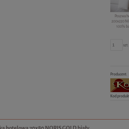
Poszwa h
200x220 NO
100% b
szt.
Producent:
Kod produk
a hotelowa 70x80 NORIS GOLD biały