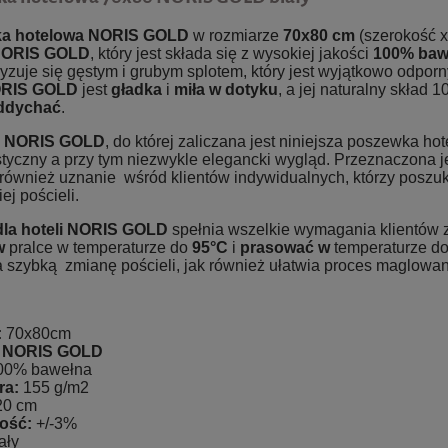
a hotelowa
NORIS GOLD
w rozmiarze
70x80
cm
(szerokość x
ORIS GOLD
,
który jest składa się z wysokiej jakości
100% baw
yzuje się gęstym i grubym splotem, który jest wyjątkowo odpor
RIS GOLD
jest
gładka
i
miła
w dotyku
, a jej naturalny skład
ddychać
.
a NORIS GOLD
, do której zaliczana jest niniejsza poszewka h
tyczny a przy tym niezwykle elegancki wygląd. Przeznaczona je
również uznanie wśród klientów indywidualnych, którzy poszukuj
ej pościeli.
la hoteli
NORIS GOLD
spełnia wszelkie wymagania klientów 
w
pralce w temperaturze do
95°C
i
prasować
w
temperaturze d
 szybką zmianę pościeli, jak również ułatwia proces maglowan
:
70x80cm
ł: NORIS GOLD
00% bawełna
ra:
155 g/m2
0 cm
ość:
+/-3%
bi