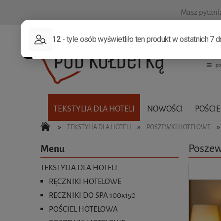
Masz pytan
TEKSTYLIA DLA HOTELI
NOWOŚCI
POŚCIE
»
»
»
TEKSTYLIA DLA HOTELI
POSZEWKI HOTELOWE
Poszew
Menu
TEKSTYLIA DLA HOTELI
RĘCZNIKI HOTELOWE
RĘCZNIKI DO SPA 100x150
POŚCIEL HOTELOWA