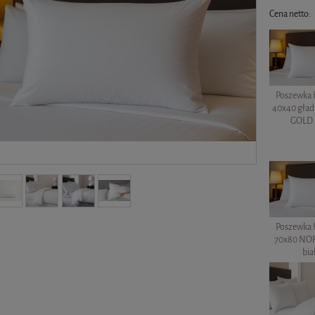
Cena netto:
Poszewka 
40x40 gła
GOLD 
Poszewka 
70x80 NO
bia