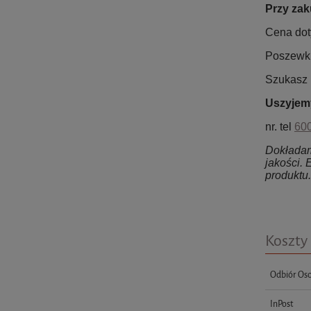
Przy zak
Cena dot
Poszewki
Szukasz 
Uszyjemy
nr. tel
60
Dokładamy
jakości.
produktu.
Koszty
Odbiór Oso
InPost