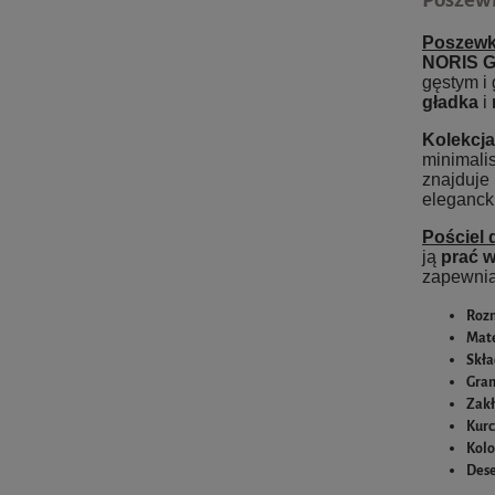
Poszewk
NORIS 
gęstym i
gładka
i
Kolekcj
minimalis
znajduje 
elegancki
Pościel d
ją
prać 
zapewnia
Roz
Mate
Skła
Gram
Zakł
Kurc
Kolo
Dese