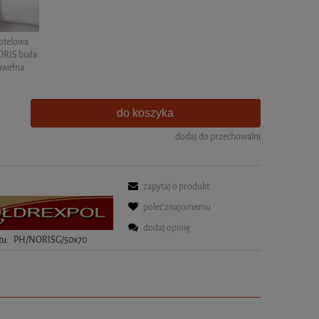
otelowa
RIS biała
awełna
do koszyka
dodaj do przechowalni
zapytaj o produkt
poleć znajomemu
dodaj opinię
tu:
PH/NORISG/50x70