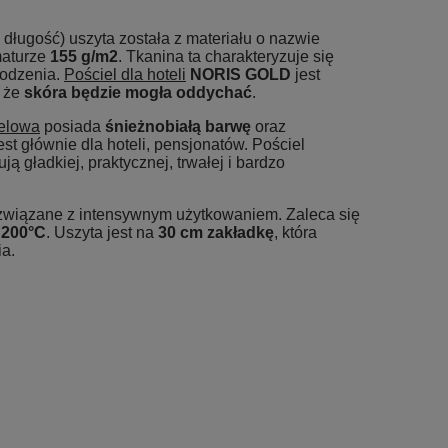
 długość) uszyta została z materiału o nazwie
aturze
155 g/m2
. Tkanina ta charakteryzuje się
kodzenia.
Pościel dla hoteli
NORIS GOLD
jest
, że
skóra będzie mogła oddychać
.
elowa
posiada
śnieżnobiałą barwę
oraz
st głównie dla hoteli, pensjonatów. Pościel
 gładkiej, praktycznej, trwałej i bardzo
związane z intensywnym użytkowaniem. Zaleca się
o
200°C
. Uszyta jest na
30 cm zakładkę
, która
ia.