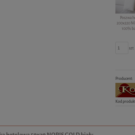
Poszwa h
200x220 NO
100% b
szt.
Producent:
Kod produk
a hotelowa 50x70 NORIS GOLD biały