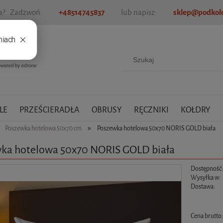
ia? Zadzwoń:
+48514745837
lub napisz:
sklep@podkold
LE
PRZEŚCIERADŁA
OBRUSY
RĘCZNIKI
KOŁDRY
»
Poszewka hotelowa 50x70 cm
Poszewka hotelowa 50x70 NORIS GOLD biała
ka hotelowa 50x70 NORIS GOLD biała
Dostępność
Wysyłka w:
Dostawa:
Cena nie zawiera ewen
Cena brutto
płatności