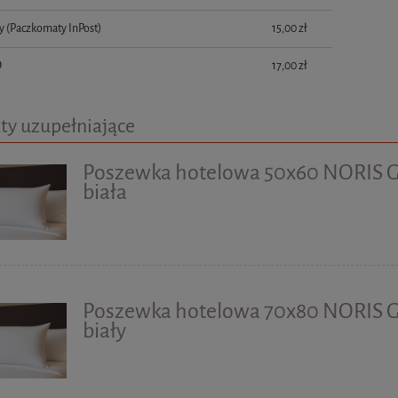
y
(Paczkomaty InPost)
15,00 zł
D
17,00 zł
ty uzupełniające
Poszewka hotelowa 50x60 NORIS
biała
Poszewka hotelowa 70x80 NORIS
biały