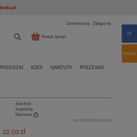
erka.pl
Zarejestruj się
Zaloguj się
Koszyk:
(pusty)
ceneo
PODUSZKI
KOCE
NARZUTY
POSZEWKI
:
duża ilość
24 godziny
Darmowa
sprawdź formy dostawy
tualnych kosztów
22,00 zł
: