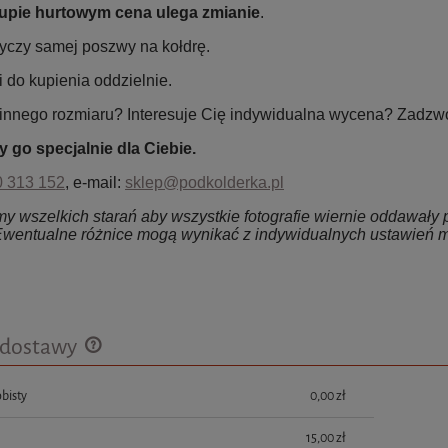
upie hurtowym cena ulega zmianie
.
yczy samej poszwy na kołdrę.
 do kupienia oddzielnie.
innego rozmiaru? Interesuje Cię indywidualna wycena? Zadzw
 go specjalnie dla Ciebie.
0 313 152
, e-mail:
sklep@podkolderka.pl
 wszelkich starań aby wszystkie fotografie wiernie oddawały p
 Ewentualne różnice mogą wynikać z indywidualnych ustawień m
 dostawy
bisty
0,00 zł
Cena nie zawiera ewentualnych kosztów
płatności
15,00 zł