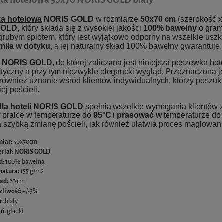
a hotelowa
NORIS GOLD
w rozmiarze
50x70 cm
(szerokość x
GOLD
, który składa się z wysokiej jakości
100% bawełny
o gram
 grubym splotem, który jest wyjątkowo odporny na wszelkie usz
miła w dotyku
, a jej naturalny skład 100% bawełny gwarantuje
a NORIS GOLD
, do której zaliczana jest niniejsza
poszewka hot
tyczny a przy tym niezwykle elegancki wygląd. Przeznaczona je
również uznanie wśród klientów indywidualnych, którzy poszukują
ej pościeli.
la hoteli
NORIS GOLD
spełnia wszelkie wymagania klientów 
w
pralce w temperaturze do
95°C
i
prasować w
temperaturze d
 szybką zmianę pościeli, jak również ułatwia proces maglowan
miar:
50x70cm
riał: NORIS GOLD
d:
100% bawełna
atura:
155 g/m2
ad:
20 cm
zliwość:
+/-3%
r:
biały
ń:
gładki