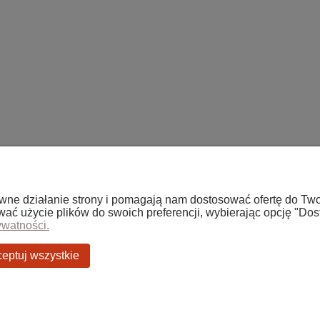
rawne działanie strony i pomagają nam dostosować ofertę do T
o
Płatności i dostawa
ować użycie plików do swoich preferencji, wybierając opcję "Dos
ywatności.
ówienia
Formy płatności
a konta
Czas i koszty dostawy
eptuj wszystkie
lnia
Czas realizacji zamówienia