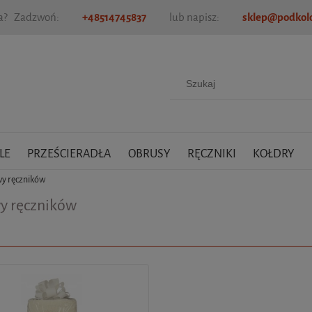
ia? Zadzwoń:
+48514745837
lub napisz:
sklep@podkold
LE
PRZEŚCIERADŁA
OBRUSY
RĘCZNIKI
KOŁDRY
y ręczników
y ręczników