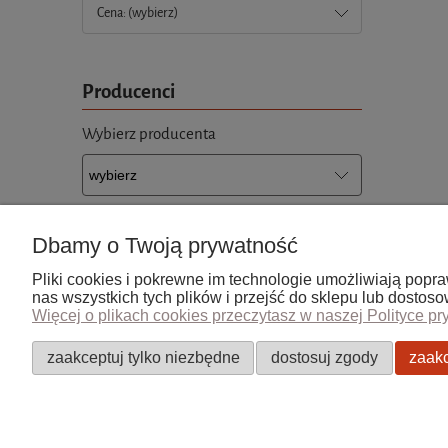
Cena: (wybierz)
Producenci
Wybierz producenta
Dbamy o Twoją prywatność
Pliki cookies i pokrewne im technologie umożliwiają pop
Pomoc
Moje kont
nas wszystkich tych plików i przejść do sklepu lub dostos
Więcej o plikach cookies przeczytasz w naszej Polityce pr
Zwroty i reklamacje
Twoje zam
Regulamin
Ustawieni
zaakceptuj tylko niezbędne
dostosuj zgody
zaakc
Przechowa