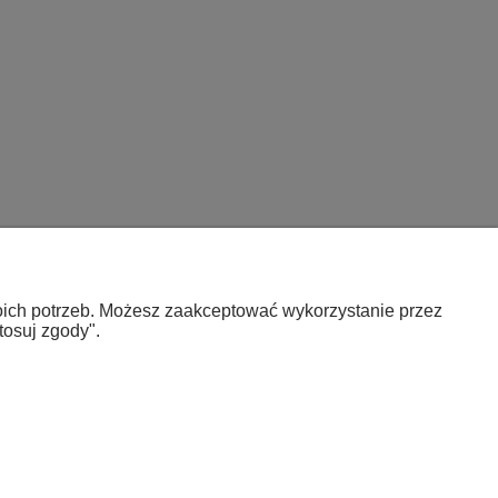
woich potrzeb. Możesz zaakceptować wykorzystanie przez
Informacje
tosuj zgody".
Polityka prywatności
Jak kupować?
Kontakt i dane firmy
O firmie