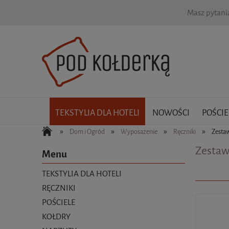
Masz pytan
TEKSTYLIA DLA HOTELI
NOWOŚCI
POŚCIE
»
»
»
»
Dom i Ogród
Wyposażenie
Ręczniki
Zestaw
Zestaw
Menu
TEKSTYLIA DLA HOTELI
RĘCZNIKI
POŚCIELE
KOŁDRY