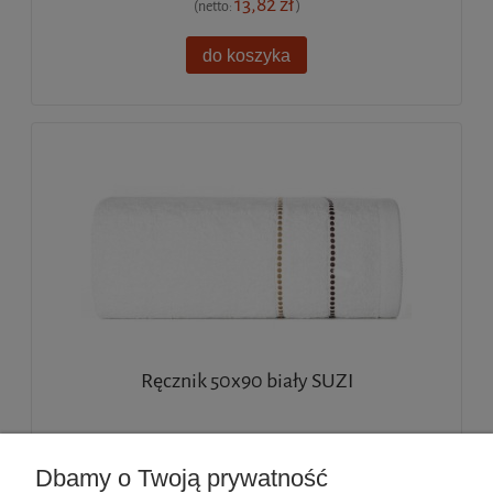
13,82 zł
(netto:
)
do koszyka
Ręcznik 50x90 biały SUZI
14,99 zł
Dbamy o Twoją prywatność