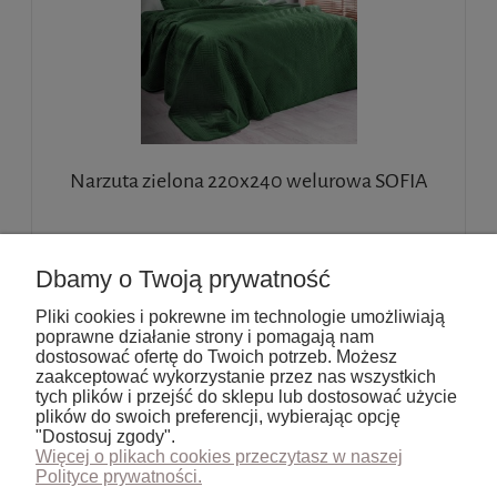
Narzuta zielona 220x240 welurowa SOFIA
181,00 zł
Dbamy o Twoją prywatność
147,15 zł
(netto:
)
Pliki cookies i pokrewne im technologie umożliwiają
poprawne działanie strony i pomagają nam
do koszyka
dostosować ofertę do Twoich potrzeb. Możesz
zaakceptować wykorzystanie przez nas wszystkich
tych plików i przejść do sklepu lub dostosować użycie
plików do swoich preferencji, wybierając opcję
«
1
2
3
4
»
"Dostosuj zgody".
Więcej o plikach cookies przeczytasz w naszej
Polityce prywatności.
Pomoc