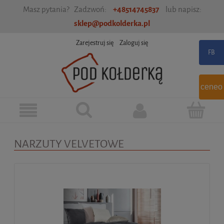
Masz pytania? Zadzwoń:
+48514745837
lub napisz:
sklep@podkolderka.pl
Zarejestruj się
Zaloguj się
ceneo
NARZUTY VELVETOWE