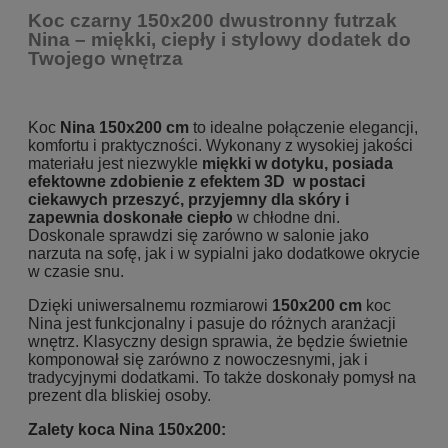
Koc czarny 150x200 dwustronny futrzak
Nina – miękki, ciepły i stylowy dodatek do
Twojego wnętrza
Koc
Nina 150x200 cm
to idealne połączenie elegancji,
komfortu i praktyczności. Wykonany z wysokiej jakości
materiału jest niezwykle
miękki w dotyku, posiada
efektowne zdobienie z efektem 3D w postaci
ciekawych przeszyć, przyjemny dla skóry i
zapewnia doskonałe ciepło
w chłodne dni.
Doskonale sprawdzi się zarówno w salonie jako
narzuta na sofę, jak i w sypialni jako dodatkowe okrycie
w czasie snu.
Dzięki uniwersalnemu rozmiarowi
150x200 cm
koc
Nina jest funkcjonalny i pasuje do różnych aranżacji
wnętrz. Klasyczny design sprawia, że będzie świetnie
komponował się zarówno z nowoczesnymi, jak i
tradycyjnymi dodatkami. To także doskonały pomysł na
prezent dla bliskiej osoby.
Zalety koca Nina 150x200: