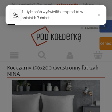
Masz pytania? Zadzwoń:
+48514745837
lub napisz:
sklep@podkolderka.pl
Zarejestruj się
Zaloguj się
ceneo
Koc czarny 150x200 dwustronny futrzak
NINA