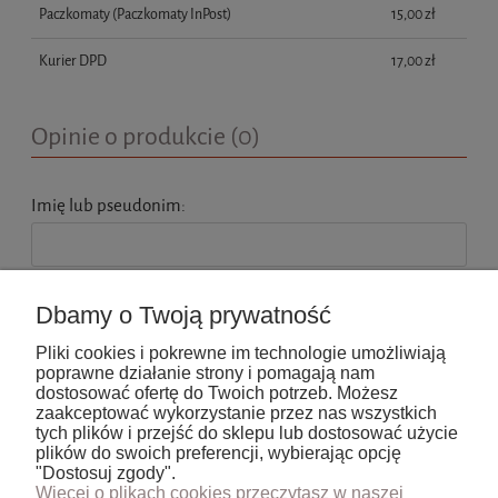
Paczkomaty
(Paczkomaty InPost)
15,00 zł
Kurier DPD
17,00 zł
Opinie o produkcie (0)
Imię lub pseudonim:
Twoja opinia:
Dbamy o Twoją prywatność
Pliki cookies i pokrewne im technologie umożliwiają
poprawne działanie strony i pomagają nam
dostosować ofertę do Twoich potrzeb. Możesz
zaakceptować wykorzystanie przez nas wszystkich
tych plików i przejść do sklepu lub dostosować użycie
wyślij
plików do swoich preferencji, wybierając opcję
"Dostosuj zgody".
Więcej o plikach cookies przeczytasz w naszej