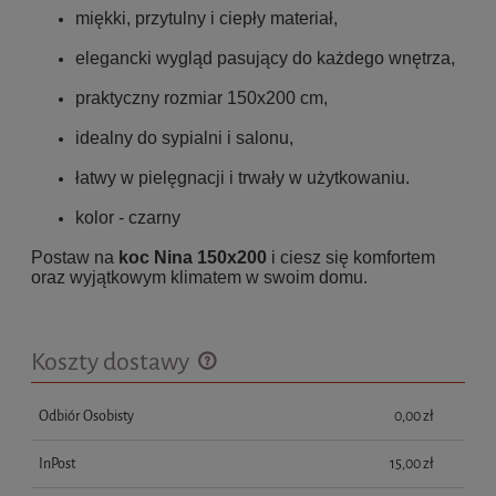
miękki, przytulny i ciepły materiał,
elegancki wygląd pasujący do każdego wnętrza,
praktyczny rozmiar 150x200 cm,
idealny do sypialni i salonu,
łatwy w pielęgnacji i trwały w użytkowaniu.
kolor - czarny
Postaw na
koc Nina 150x200
i ciesz się komfortem
oraz wyjątkowym klimatem w swoim domu.
Koszty dostawy
Cena nie zawiera ewentualnych kosztów płatności
Odbiór Osobisty
0,00 zł
InPost
15,00 zł