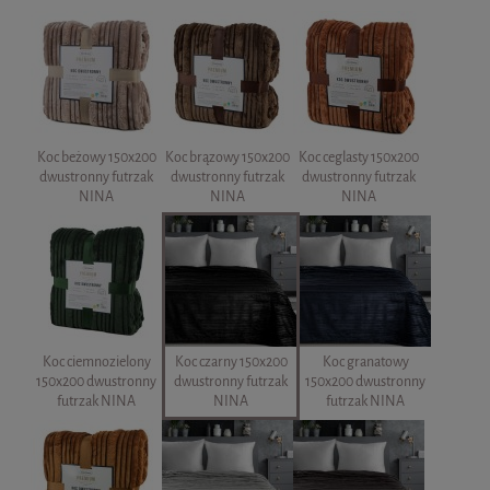
Koc beżowy 150x200
Koc brązowy 150x200
Koc ceglasty 150x200
dwustronny futrzak
dwustronny futrzak
dwustronny futrzak
NINA
NINA
NINA
Koc ciemnozielony
Koc czarny 150x200
Koc granatowy
150x200 dwustronny
dwustronny futrzak
150x200 dwustronny
futrzak NINA
NINA
futrzak NINA