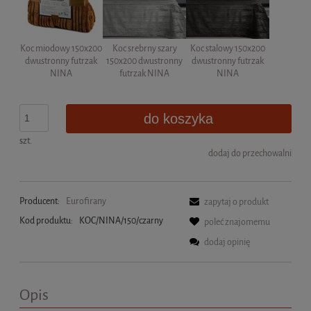
Koc miodowy 150x200
Koc srebrny szary
Koc stalowy 150x200
dwustronny futrzak
150x200 dwustronny
dwustronny futrzak
NINA
futrzak NINA
NINA
do koszyka
szt.
dodaj do przechowalni
Producent:
Eurofirany
zapytaj o produkt
Kod produktu:
KOC/NINA/150/czarny
poleć znajomemu
dodaj opinię
Opis