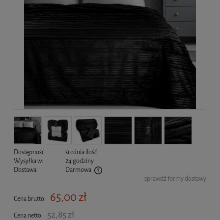
Dostępność:
średnia ilość
Wysyłka w:
24 godziny
Dostawa:
Darmowa
sprawdź formy dostawy
Cena nie zawiera ewentualnych kosztów płatności
65,00 zł
Cena brutto:
52,85 zł
Cena netto: