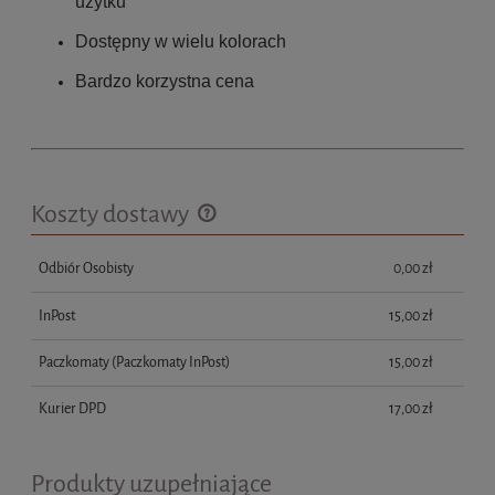
użytku
Dostępny w wielu kolorach
Bardzo korzystna cena
Koszty dostawy
Cena nie zawiera ewentualnych kosztów płatności
Odbiór Osobisty
0,00 zł
InPost
15,00 zł
Paczkomaty
(Paczkomaty InPost)
15,00 zł
Kurier DPD
17,00 zł
Produkty uzupełniające