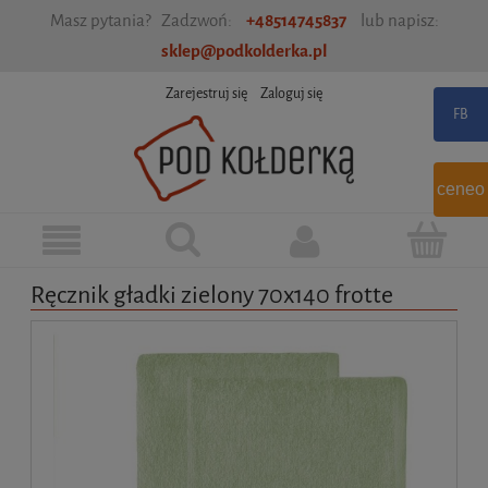
Masz pytania? Zadzwoń:
+48514745837
lub napisz:
sklep@podkolderka.pl
Zarejestruj się
Zaloguj się
ceneo
Ręcznik gładki zielony 70x140 frotte