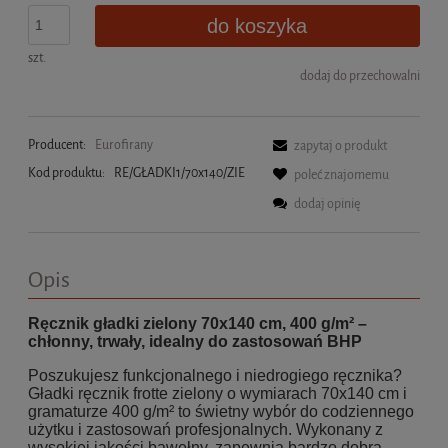
do koszyka
szt.
dodaj do przechowalni
Producent:
Eurofirany
zapytaj o produkt
Kod produktu:
RE/GŁADKI1/70x140/ZIE
poleć znajomemu
dodaj opinię
Opis
Ręcznik gładki zielony 70x140 cm, 400 g/m² –
chłonny, trwały, idealny do zastosowań BHP
Poszukujesz funkcjonalnego i niedrogiego ręcznika?
Gładki ręcznik frotte zielony o wymiarach 70x140 cm i
gramaturze 400 g/m² to świetny wybór do codziennego
użytku i zastosowań profesjonalnych. Wykonany z
wysokiej jakości bawełny, zapewnia bardzo dobrą