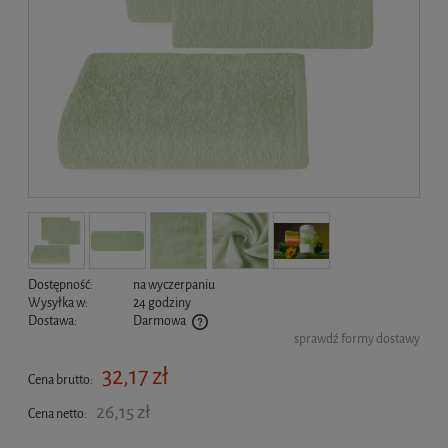
Dostępność:
na wyczerpaniu
Wysyłka w:
24 godziny
Dostawa:
Darmowa
sprawdź formy dostawy
Cena nie zawiera ewentualnych kosztów płatności
32,17 zł
Cena brutto:
26,15 zł
Cena netto: