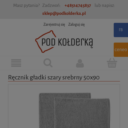
Masz pytania? Zadzwoń:
+48514745837
lub napisz:
sklep@podkolderka.pl
Zarejestruj się
Zaloguj się
ceneo
Ręcznik gładki szary srebrny 50x90