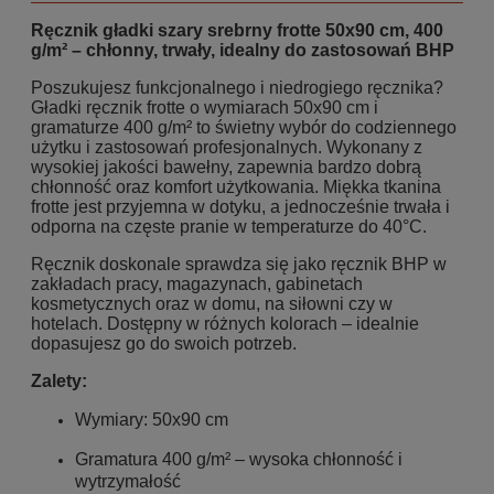
Ręcznik gładki szary srebrny frotte 50x90 cm, 400
g/m² – chłonny, trwały, idealny do zastosowań BHP
Poszukujesz funkcjonalnego i niedrogiego ręcznika?
Gładki ręcznik frotte o wymiarach 50x90 cm i
gramaturze 400 g/m² to świetny wybór do codziennego
użytku i zastosowań profesjonalnych. Wykonany z
wysokiej jakości bawełny, zapewnia bardzo dobrą
chłonność oraz komfort użytkowania. Miękka tkanina
frotte jest przyjemna w dotyku, a jednocześnie trwała i
odporna na częste pranie w temperaturze do 40°C.
Ręcznik doskonale sprawdza się jako ręcznik BHP w
zakładach pracy, magazynach, gabinetach
kosmetycznych oraz w domu, na siłowni czy w
hotelach. Dostępny w różnych kolorach – idealnie
dopasujesz go do swoich potrzeb.
Zalety:
Wymiary: 50x90 cm
Gramatura 400 g/m² – wysoka chłonność i
wytrzymałość