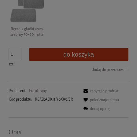
Ręcznik gładki szary
srebrny 50x90 frotte
do koszyka
szt.
dodaj do przechowalni
Producent:
Eurofirany
zapytaj o produkt
Kod produktu:
RE/GŁADKI1/50X90/SR
poleć znajomemu
dodaj opinię
Opis