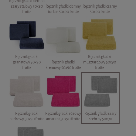
Ręcznik gładki ciemno
szary stalowy 50x90
Ręcznik gładki ciemny
Ręcznik gładki czarny
frotte
turkus 50x90 frotte
50x90 frotte
Ręcznik gładki
Ręcznik gładki
granatowy 50x90
Ręcznik gładki
musztardowy 50x90
frotte
kremowy 50x90 frotte
frotte
Ręcznik gładki
Ręcznik gładki różowy
Ręcznik gładki szary
pudrowy 50x90 frotte
amarant 50x90 frotte
srebrny 50x90