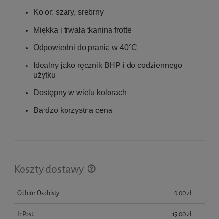
Kolor: szary, srebrny
Miękka i trwała tkanina frotte
Odpowiedni do prania w 40°C
Idealny jako ręcznik BHP i do codziennego
użytku
Dostępny w wielu kolorach
Bardzo korzystna cena
Koszty dostawy
Cena nie zawiera ewentualnych kosztów płatności
Odbiór Osobisty
0,00 zł
InPost
15,00 zł