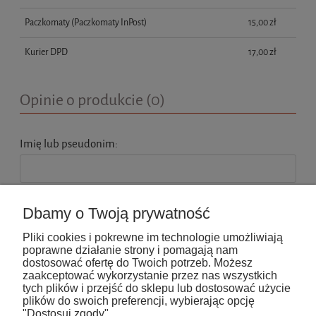
Paczkomaty
(Paczkomaty InPost)
15,00 zł
Kurier DPD
17,00 zł
Opinie o produkcie (0)
Imię lub pseudonim:
Twoja opinia:
Dbamy o Twoją prywatność
Pliki cookies i pokrewne im technologie umożliwiają
poprawne działanie strony i pomagają nam
dostosować ofertę do Twoich potrzeb. Możesz
zaakceptować wykorzystanie przez nas wszystkich
tych plików i przejść do sklepu lub dostosować użycie
wyślij
plików do swoich preferencji, wybierając opcję
"Dostosuj zgody".