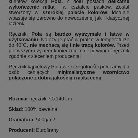
klientów kolekcji
Pola
. Z dołu posiada
delikatne
wykończenie nitką
w kształcie pasków. Został
stworzony w
szerokiej palecie kolorów.
Idealnie
wpasuje się zarówno do nowoczesnej jak i klasycznej
łazienki.
Ręczniki
Pola
są
bardzo wytrzymałe i łatwe w
użytkowaniu.
Należy je prać w pralce w temperaturze
do 40°C,
nie mechacą się i nie tracą kolorów
. Przed
pierwszym użyciem koniecznie należy wyprać ręcznik
zgodnie z zleceniem producenta!
Ręcznik kąpielowy Pola w szczególności polecamy dla
osób ceniących
minimalistyczne wzornictwo
połączone z dobrą jakością i niską ceną
.
Rozmiar:
ręcznik 70x140 cm
Skład:
100% bawełna
Gramatura:
500g/m2
Producent:
Eurofirany