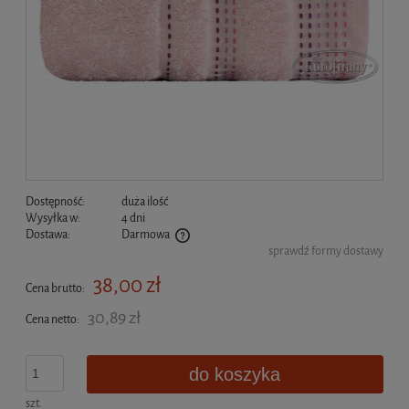
Dostępność:
duża ilość
Wysyłka w:
4 dni
Dostawa:
Darmowa
sprawdź formy dostawy
Cena nie zawiera ewentualnych kosztów płatności
38,00 zł
Cena brutto:
30,89 zł
Cena netto:
do koszyka
szt.