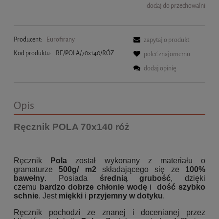
dodaj do przechowalni
Producent:
Eurofirany
zapytaj o produkt
Kod produktu:
RE/POLA/70x140/RÓZ
poleć znajomemu
dodaj opinię
Opis
Ręcznik POLA 70x140 róż
Ręcznik
Pola
został wykonany z materiału o
gramaturze
500g/ m2
składającego się ze
100%
bawełny
. Posiada
średnią grubość
, dzięki
czemu
bardzo dobrze chłonie wodę
i
dość szybko
schnie
. Jest
miękki
i
przyjemny w dotyku
.
Ręcznik pochodzi ze znanej i docenianej przez