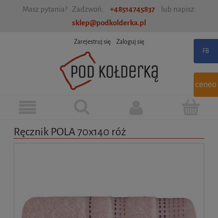
Masz pytania? Zadzwoń:
+48514745837
lub napisz:
sklep@podkolderka.pl
Zarejestruj się
Zaloguj się
ceneo
Ręcznik POLA 70x140 róż