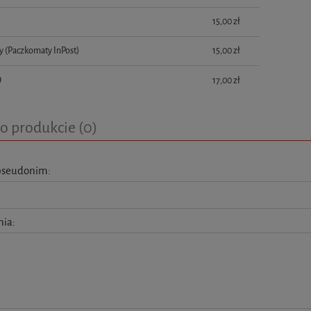
płatności
15,00 zł
y
(Paczkomaty InPost)
15,00 zł
D
17,00 zł
o produkcie (0)
pseudonim:
nia: