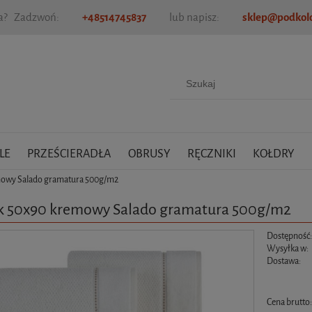
ia? Zadzwoń:
+48514745837
lub napisz:
sklep@podkold
LE
PRZEŚCIERADŁA
OBRUSY
RĘCZNIKI
KOŁDRY
mowy Salado gramatura 500g/m2
k 50x90 kremowy Salado gramatura 500g/m2
Dostępność
Wysyłka w:
Dostawa:
Cena nie zawiera ewen
Cena brutto
płatności