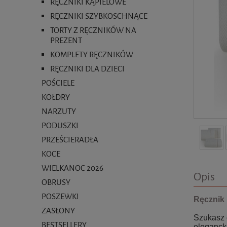
RĘCZNIKI KĄPIELOWE
RĘCZNIKI SZYBKOSCHNĄCE
TORTY Z RĘCZNIKÓW NA
PREZENT
KOMPLETY RĘCZNIKÓW
RĘCZNIKI DLA DZIECI
POŚCIELE
KOŁDRY
NARZUTY
PODUSZKI
PRZEŚCIERADŁA
KOCE
WIELKANOC 2026
Opis
OBRUSY
POSZEWKI
Ręcznik
ZASŁONY
Szukasz 
BESTSELLERY
eleganck