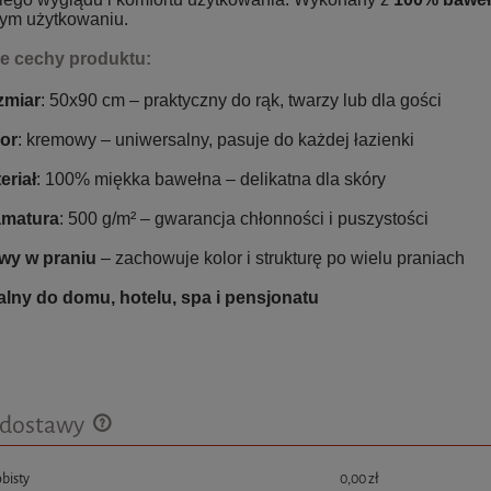
ym użytkowaniu.
e cechy produktu:
zmiar
: 50x90 cm – praktyczny do rąk, twarzy lub dla gości
or
: kremowy – uniwersalny, pasuje do każdej łazienki
eriał
: 100% miękka bawełna – delikatna dla skóry
amatura
: 500 g/m² – gwarancja chłonności i puszystości
wy w praniu
– zachowuje kolor i strukturę po wielu praniach
alny do domu, hotelu, spa i pensjonatu
 dostawy
bisty
0,00 zł
Cena nie zawiera ewentualnych kosztów