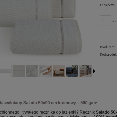
Cena netto:
szt.
Producent:
Kod produk
 bawełniany Salado 50x90 cm kremowy – 500 g/m²
chłonnego i trwałego ręcznika do łazienki? Ręcznik
Salado 50
iego wyglądu i komfortu użytkowania. Wykonany z
100% bawe