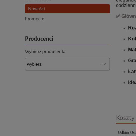
codzienn
Nowości
✅ Główn
Promocje
Ro
Producenci
Kol
Mat
Wybierz producenta
Gr
Łat
Ide
Koszty
Odbiór Oso