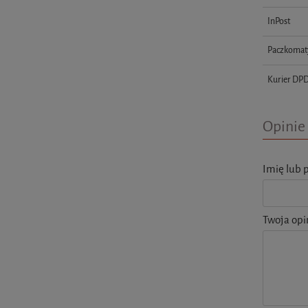
InPost
Paczkomat
Kurier DP
Opinie 
Imię lub 
Twoja opi