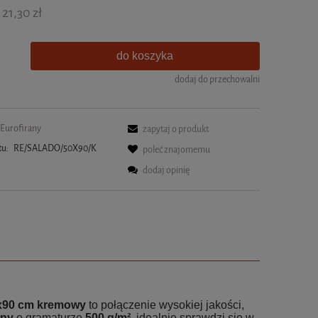
21,30 zł
do koszyka
dodaj do przechowalni
Eurofirany
zapytaj o produkt
tu:
RE/SALADO/50X90/K
poleć znajomemu
dodaj opinię
x90 cm kremowy
to połączenie wysokiej jakości,
łny
o gramaturze
500 g/m²
, idealnie sprawdzi się w