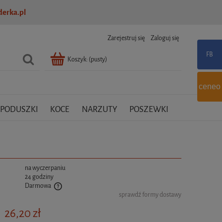
erka.pl
Zarejestruj się
Zaloguj się
Koszyk:
(pusty)
ceneo
PODUSZKI
KOCE
NARZUTY
POSZEWKI
:
na wyczerpaniu
24 godziny
Darmowa
sprawdź formy dostawy
tualnych kosztów
26,20 zł
: