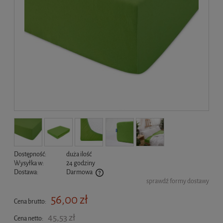
Dostępność:
duża ilość
Wysyłka w:
24 godziny
Dostawa:
Darmowa
sprawdź formy dostawy
Cena nie zawiera ewentualnych kosztów płatności
56,00 zł
Cena brutto:
45,53 zł
Cena netto: