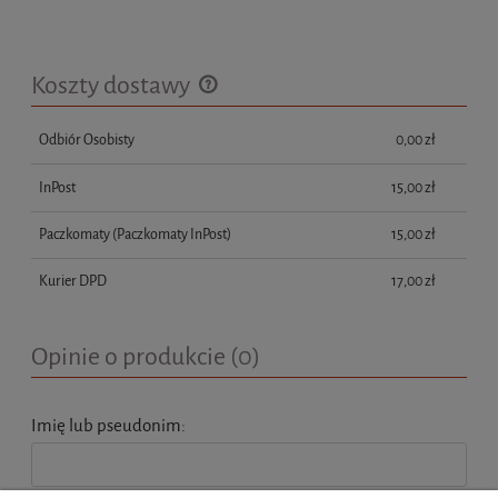
Koszty dostawy
Cena nie zawiera ewentualnych kosztów płatności
Odbiór Osobisty
0,00 zł
InPost
15,00 zł
Paczkomaty
(Paczkomaty InPost)
15,00 zł
Kurier DPD
17,00 zł
Opinie o produkcie (0)
Imię lub pseudonim: