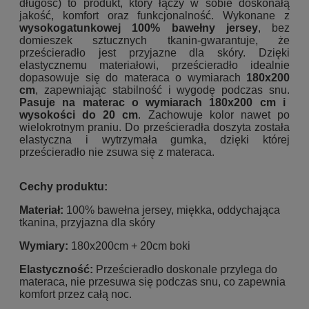
długość) to produkt, który łączy w sobie doskonałą
jakość, komfort oraz funkcjonalność. Wykonane z
wysokogatunkowej 100% bawełny jersey
, bez
domieszek sztucznych tkanin-gwarantuje, że
prześcieradło jest przyjazne dla skóry. Dzięki
elastycznemu materiałowi, prześcieradło idealnie
dopasowuje się do materaca o wymiarach
180x200
cm
, zapewniając stabilność i wygodę podczas snu.
Pasuje na materac o wymiarach 180x200 cm i
wysokości do 20 cm
. Zachowuje kolor nawet po
wielokrotnym praniu. Do prześcieradła doszyta została
elastyczna i wytrzymała gumka, dzięki której
prześcieradło nie zsuwa się z materaca.
Cechy produktu:
Materiał:
100% bawełna jersey, miękka, oddychająca
tkanina, przyjazna dla skóry
Wymiary:
180x200cm + 20cm boki
Elastyczność:
Prześcieradło doskonale przylega do
materaca, nie przesuwa się podczas snu, co zapewnia
komfort przez całą noc.