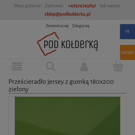
Masz pytania? Zadzwoń:
+48514745837
lub napisz:
sklep@podkolderka.pl
Zarejestruj się
Zaloguj się
ceneo
Prześcieradło jersey z gumką 180x200
zielony