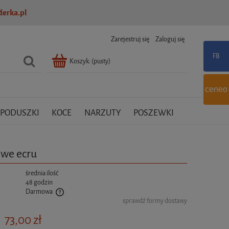
erka.pl
Zarejestruj się
Zaloguj się
Koszyk:
(pusty)
ceneo
PODUSZKI
KOCE
NARZUTY
POSZEWKI
owe ecru
:
średnia ilość
48 godzin
Darmowa
sprawdź formy dostawy
tualnych kosztów
73,00 zł
: