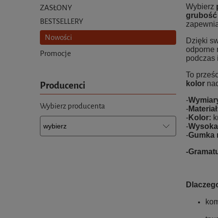
Wybierz
ZASŁONY
grubość 
BESTSELLERY
zapewnia
Nowości
Dzięki s
odporne 
Promocje
podczas 
To prześc
Producenci
kolor
nad
-
Wymiar
Wybierz producenta
-
Materiał
-
Kolor:
k
-
Wysoka
-
Gumka 
-Gramatu
Dlaczego
kom