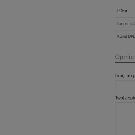
InPost
Paczkomat
Kurier DP
Opinie 
Imię lub 
Twoja opi