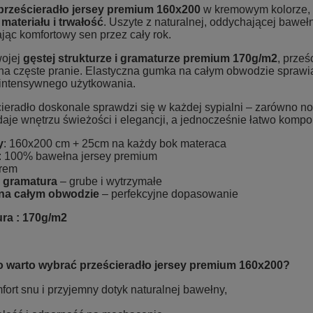
prześcieradło jersey premium 160x200
w kremowym kolorze, 
materiału i trwałość
. Uszyte z naturalnej, oddychającej baweł
jąc komfortowy sen przez cały rok.
wojej
gęstej strukturze i gramaturze premium 170g/m2
, prześ
na częste pranie. Elastyczna gumka na całym obwodzie sprawia,
intensywnego użytkowania.
ieradło doskonale sprawdzi się w każdej sypialni – zarówno no
aje wnętrzu świeżości i elegancji, a jednocześnie łatwo kompon
y
: 160x200 cm + 25cm na każdy bok materaca
: 100% bawełna jersey premium
rem
 gramatura
– grube i wytrzymałe
na całym obwodzie
– perfekcyjne
ra : 170g/m2
 warto wybrać prześcieradło jersey premium 160x200?
fort snu i przyjemny dotyk naturalnej bawełny,