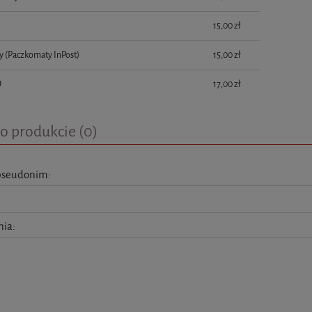
płatności
15,00 zł
y
(Paczkomaty InPost)
15,00 zł
D
17,00 zł
o produkcie (0)
pseudonim:
nia: