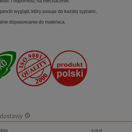
ałość i odporność na mechacenie,
gancki wygląd, który pasuje do każdej sypialni,
alne dopasowanie do materaca.
 dostawy
bisty
0,00 zł
Cena nie zawiera ewentualnych kosztów