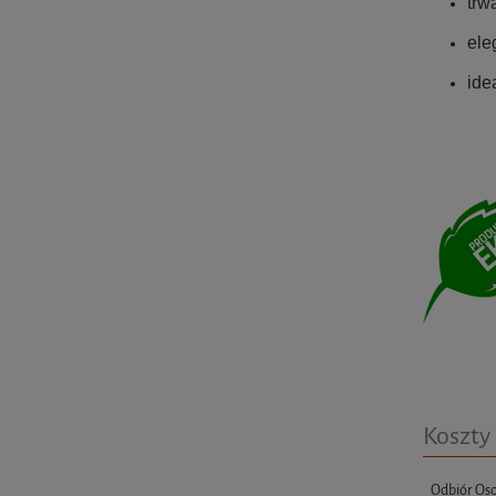
trw
ele
ide
Koszty
Odbiór Oso