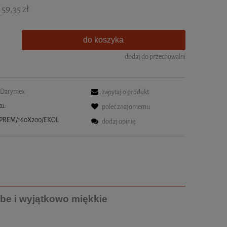
59,35 zł
do koszyka
dodaj do przechowalni
Darymex
zapytaj o produkt
tu:
poleć znajomemu
/PREM/160X200/EKOL
dodaj opinię
be i wyjątkowo miękkie