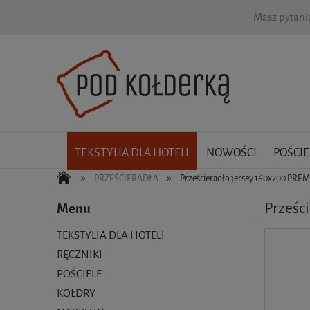
Masz pytan
TEKSTYLIA DLA HOTELI
NOWOŚCI
POŚCIE
»
»
PRZEŚCIERADŁA
Prześcieradło jersey 160x200 PRE
Prześc
Menu
TEKSTYLIA DLA HOTELI
RĘCZNIKI
POŚCIELE
KOŁDRY