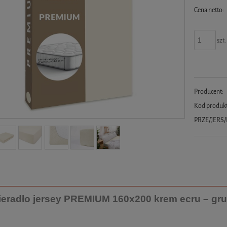
Cena netto:
szt.
Producent:
Kod produk
PRZE/JERS
ieradło jersey PREMIUM 160x200 krem ecru – gru