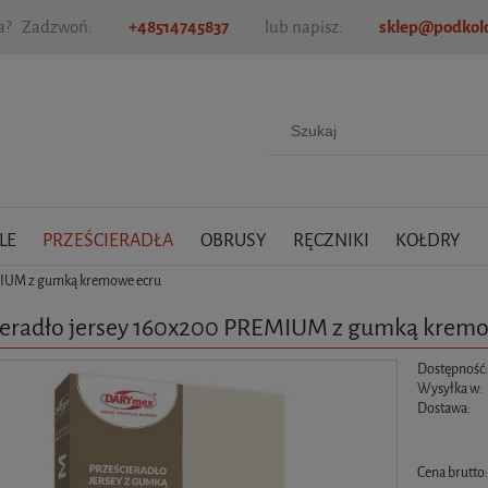
ia? Zadzwoń:
+48514745837
lub napisz:
sklep@podkold
LE
PRZEŚCIERADŁA
OBRUSY
RĘCZNIKI
KOŁDRY
MIUM z gumką kremowe ecru
ieradło jersey 160x200 PREMIUM z gumką krem
Dostępność
Wysyłka w:
Dostawa:
Cena nie zawiera ewen
Cena brutto
płatności