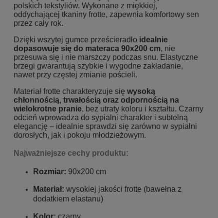
polskich tekstyliów. Wykonane z miękkiej,
oddychającej tkaniny frotte, zapewnia komfortowy sen
przez cały rok.
Dzięki wszytej gumce prześcieradło
idealnie
dopasowuje się do materaca 90x200 cm
, nie
przesuwa się i nie marszczy podczas snu. Elastyczne
brzegi gwarantują szybkie i wygodne zakładanie,
nawet przy częstej zmianie pościeli.
Materiał frotte charakteryzuje się
wysoką
chłonnością, trwałością oraz odpornością na
wielokrotne pranie
, bez utraty koloru i kształtu. Czarny
odcień wprowadza do sypialni charakter i subtelną
elegancję – idealnie sprawdzi się zarówno w sypialni
dorosłych, jak i pokoju młodzieżowym.
Najważniejsze cechy produktu:
Rozmiar:
90x200 cm
Materiał:
wysokiej jakości frotte (bawełna z
dodatkiem elastanu)
Kolor:
czarny