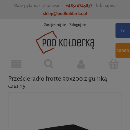
Masz pytania? Zadzwoń:
+48514745837
lub napisz:
sklep@podkolderka.pl
Zarejestruj się
Zaloguj się
ceneo
Prześcieradło frotte 90x200 z gumką
czarny