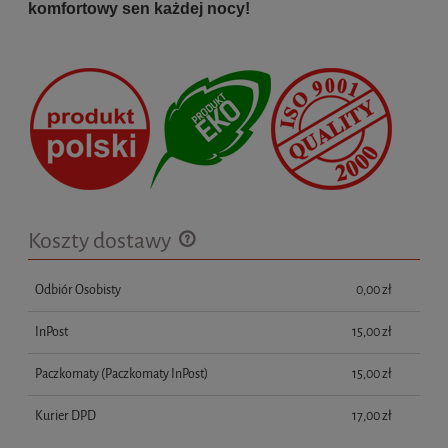
komfortowy sen każdej nocy!
Koszty dostawy
Cena nie zawiera ewentualnych kosztów płatności
Odbiór Osobisty
0,00 zł
InPost
15,00 zł
Paczkomaty
(Paczkomaty InPost)
15,00 zł
Kurier DPD
17,00 zł