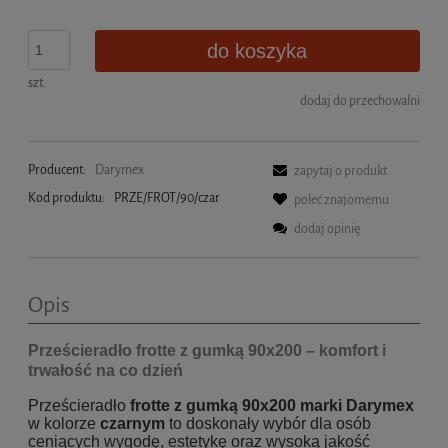
do koszyka
szt.
dodaj do przechowalni
Producent:
Darymex
zapytaj o produkt
Kod produktu:
PRZE/FROT/90/czar
poleć znajomemu
dodaj opinię
Opis
Prześcieradło frotte z gumką 90x200 – komfort i
trwałość na co dzień
Prześcieradło
frotte z gumką 90x200 marki Darymex
w kolorze
czarnym
to doskonały wybór dla osób
ceniących wygodę, estetykę oraz wysoką jakość