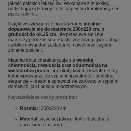
jakość polskich tekstyliów. Wykonane z miękkiej,
oddychającej tkaniny frotte, zapewnia komfortowy sen
przez cały rok.
Dzięki wszytej gumce prześcieradło
idealnie
dopasowuje się do materaca 200x220 cm, o
grubości do ok.25 cm
, nie przesuwa się i nie
marszczy podczas snu. Elastyczne brzegi gwarantują
szybkie i wygodne zakładanie, nawet przy częstej
zmianie pościeli.
Materiał frotte charakteryzuje się
wysoką
chłonnością, trwałością oraz odpornością na
wielokrotne pranie
, bez utraty koloru i kształtu. Biały
kolor wprowadza do sypialni przytulność i subtelną
elegancję – idealnie sprawdzi się zarówno w sypialni
dorosłych, jak i pokoju młodzieżowym.
Najważniejsze cechy produktu:
Rozmiar:
200x220 cm
Materiał:
wysokiej jakości frotte (bawełna z
dodatkiem elastanu)