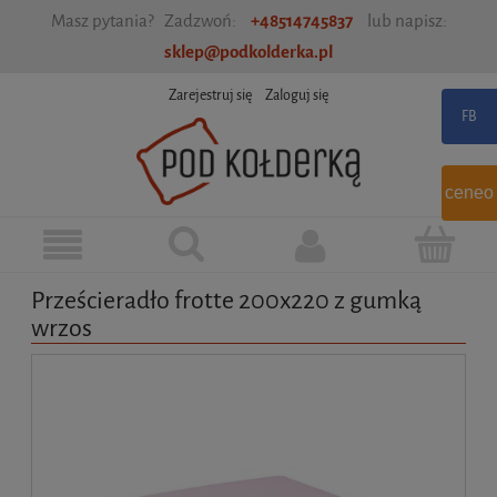
Masz pytania? Zadzwoń:
+48514745837
lub napisz:
sklep@podkolderka.pl
Zarejestruj się
Zaloguj się
ceneo
Prześcieradło frotte 200x220 z gumką
wrzos