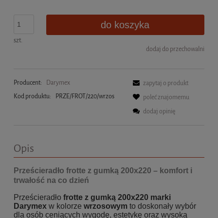
do koszyka
szt.
dodaj do przechowalni
Producent:
Darymex
zapytaj o produkt
Kod produktu:
PRZE/FROT/220/wrzos
poleć znajomemu
dodaj opinię
Opis
Prześcieradło frotte z gumką 200x220 – komfort i
trwałość na co dzień
Prześcieradło
frotte z gumką 200x220 marki
Darymex
w kolorze
wrzosowym
to doskonały wybór
dla osób ceniących wygodę, estetykę oraz wysoką