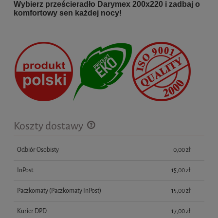
Wybierz prześcieradło Darymex 200x220 i zadbaj o
komfortowy sen każdej nocy!
Koszty dostawy
Cena nie zawiera ewentualnych kosztów płatności
Odbiór Osobisty
0,00 zł
InPost
15,00 zł
Paczkomaty
(Paczkomaty InPost)
15,00 zł
Kurier DPD
17,00 zł