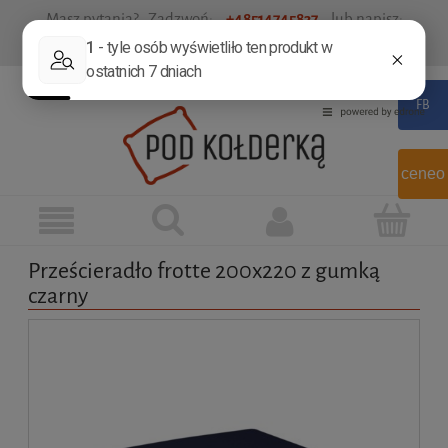
Masz pytania? Zadzwoń:
+48514745837
lub napisz:
sklep@podkolderka.pl
Zarejestruj się
Zaloguj się
ceneo
Prześcieradło frotte 200x220 z gumką
czarny