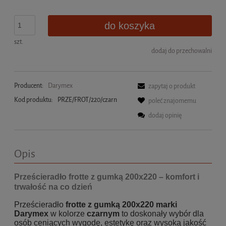
do koszyka
szt.
dodaj do przechowalni
Producent:
Darymex
zapytaj o produkt
Kod produktu:
PRZE/FROT/220/czarn
poleć znajomemu
dodaj opinię
Opis
Prześcieradło frotte z gumką 200x220 – komfort i
trwałość na co dzień
Prześcieradło
frotte z gumką 200x220 marki
Darymex
w kolorze
czarnym
to doskonały wybór dla
osób ceniących wygodę, estetykę oraz wysoką jakość