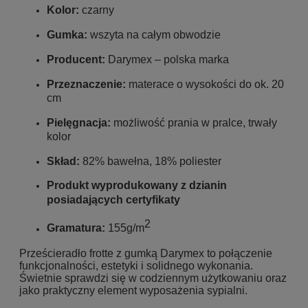
Kolor:
czarny
Gumka:
wszyta na całym obwodzie
Producent:
Darymex – polska marka
Przeznaczenie:
materace o wysokości do ok. 20
cm
Pielęgnacja:
możliwość prania w pralce, trwały
kolor
Skład:
82% bawełna, 18% poliester
Produkt wyprodukowany z dzianin
posiadających certyfikaty
2
Gramatura:
155g/m
Prześcieradło frotte z gumką Darymex to połączenie
funkcjonalności, estetyki i solidnego wykonania.
Świetnie sprawdzi się w codziennym użytkowaniu oraz
jako praktyczny element wyposażenia sypialni.