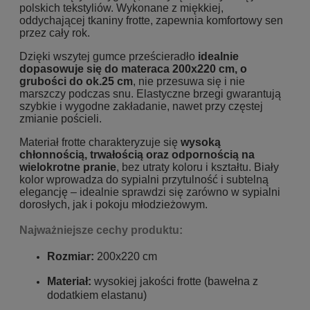
polskich tekstyliów. Wykonane z miękkiej,
oddychającej tkaniny frotte, zapewnia komfortowy sen
przez cały rok.
Dzięki wszytej gumce prześcieradło
idealnie
dopasowuje się do materaca 200x220 cm, o
grubości do ok.25 cm
, nie przesuwa się i nie
marszczy podczas snu. Elastyczne brzegi gwarantują
szybkie i wygodne zakładanie, nawet przy częstej
zmianie pościeli.
Materiał frotte charakteryzuje się
wysoką
chłonnością, trwałością oraz odpornością na
wielokrotne pranie
, bez utraty koloru i kształtu. Biały
kolor wprowadza do sypialni przytulność i subtelną
elegancję – idealnie sprawdzi się zarówno w sypialni
dorosłych, jak i pokoju młodzieżowym.
Najważniejsze cechy produktu:
Rozmiar:
200x220 cm
Materiał:
wysokiej jakości frotte (bawełna z
dodatkiem elastanu)