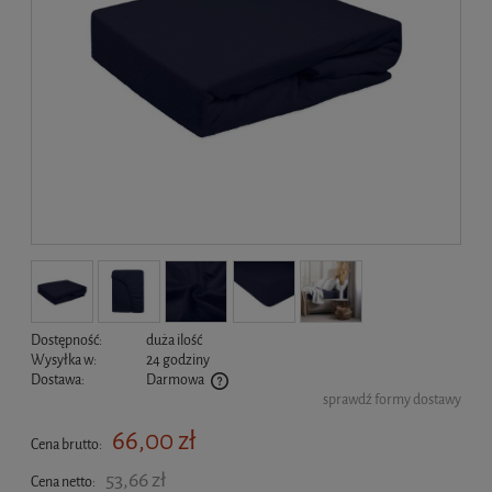
Dostępność:
duża ilość
Wysyłka w:
24 godziny
Dostawa:
Darmowa
sprawdź formy dostawy
Cena nie zawiera ewentualnych kosztów płatności
66,00 zł
Cena brutto:
53,66 zł
Cena netto: