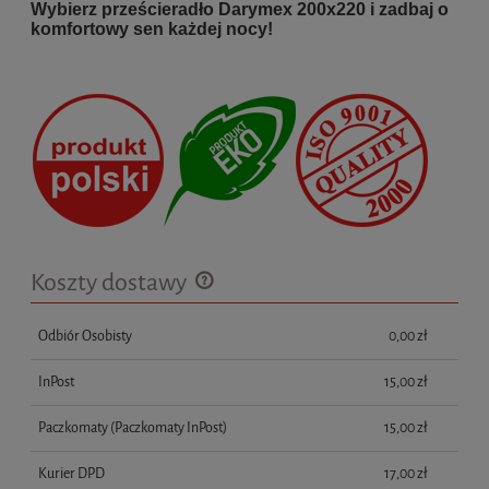
Wybierz prześcieradło Darymex 200x220 i zadbaj o
komfortowy sen każdej nocy!
Koszty dostawy
Cena nie zawiera ewentualnych kosztów płatności
Odbiór Osobisty
0,00 zł
InPost
15,00 zł
Paczkomaty
(Paczkomaty InPost)
15,00 zł
Kurier DPD
17,00 zł