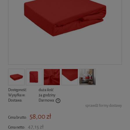
Dostępność:
duża ilość
Wysyłka w:
24 godziny
Dostawa:
Darmowa
sprawdź formy dostawy
Cena nie zawiera ewentualnych kosztów płatności
58,00 zł
Cena brutto:
47,15 zł
Cena netto: