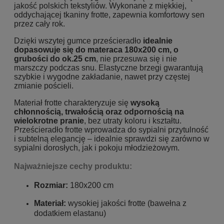
jakość polskich tekstyliów. Wykonane z miękkiej,
oddychającej tkaniny frotte, zapewnia komfortowy sen
przez cały rok.
Dzięki wszytej gumce prześcieradło
idealnie
dopasowuje się do materaca 180x200 cm, o
grubości do ok.25 cm
, nie przesuwa się i nie
marszczy podczas snu. Elastyczne brzegi gwarantują
szybkie i wygodne zakładanie, nawet przy częstej
zmianie pościeli.
Materiał frotte charakteryzuje się
wysoką
chłonnością, trwałością oraz odpornością na
wielokrotne pranie
, bez utraty koloru i kształtu.
Prześcieradło frotte wprowadza do sypialni przytulność
i subtelną elegancję – idealnie sprawdzi się zarówno w
sypialni dorosłych, jak i pokoju młodzieżowym.
Najważniejsze cechy produktu:
Rozmiar:
180x200 cm
Materiał:
wysokiej jakości frotte (bawełna z
dodatkiem elastanu)