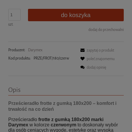
do koszyka
szt.
dodaj do przechowalni
Producent:
Darymex
zapytaj o produkt
Kod produktu:
PRZE/FROT/180/czerw
poleć znajomemu
dodaj opinię
Opis
Prześcieradło frotte z gumką 180x200 – komfort i
trwałość na co dzień
Prześcieradło
frotte z gumką 180x200 marki
Darymex
w kolorze
czerwonym
to doskonały wybór
dla osób ceniących wygodę, estetykę oraz wysoką