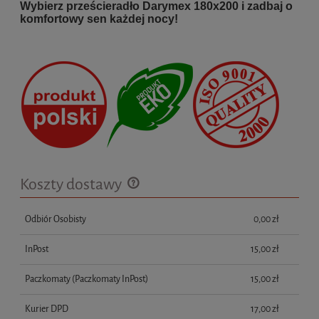
Wybierz prześcieradło Darymex 180x200 i zadbaj o
komfortowy sen każdej nocy!
Koszty dostawy
Cena nie zawiera ewentualnych kosztów płatności
Odbiór Osobisty
0,00 zł
InPost
15,00 zł
Paczkomaty
(Paczkomaty InPost)
15,00 zł
Kurier DPD
17,00 zł