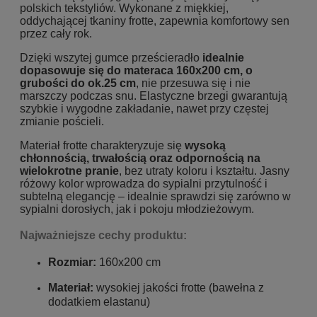
polskich tekstyliów. Wykonane z miękkiej,
oddychającej tkaniny frotte, zapewnia komfortowy sen
przez cały rok.
Dzięki wszytej gumce prześcieradło
idealnie
dopasowuje się do materaca 160x200 cm, o
grubości do ok.25 cm
, nie przesuwa się i nie
marszczy podczas snu. Elastyczne brzegi gwarantują
szybkie i wygodne zakładanie, nawet przy częstej
zmianie pościeli.
Materiał frotte charakteryzuje się
wysoką
chłonnością, trwałością oraz odpornością na
wielokrotne pranie
, bez utraty koloru i kształtu. Jasny
różowy kolor wprowadza do sypialni przytulność i
subtelną elegancję – idealnie sprawdzi się zarówno w
sypialni dorosłych, jak i pokoju młodzieżowym.
Najważniejsze cechy produktu:
Rozmiar:
160x200 cm
Materiał:
wysokiej jakości frotte (bawełna z
dodatkiem elastanu)