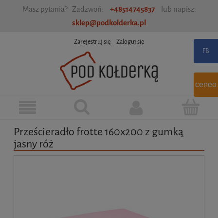
Masz pytania? Zadzwoń:
+48514745837
lub napisz:
sklep@podkolderka.pl
Zarejestruj się
Zaloguj się
ceneo
Prześcieradło frotte 160x200 z gumką
jasny róż