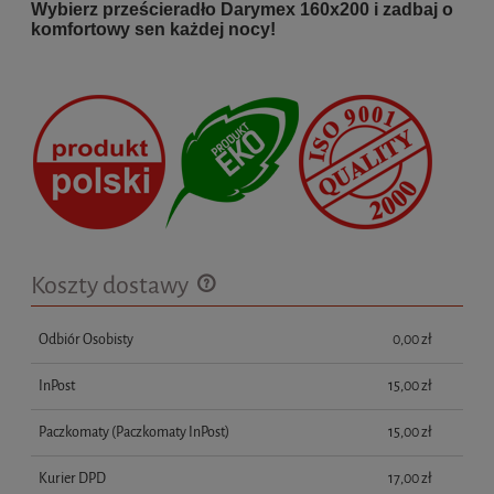
Wybierz prześcieradło Darymex 160x200 i zadbaj o
komfortowy sen każdej nocy!
Koszty dostawy
Cena nie zawiera ewentualnych kosztów płatności
Odbiór Osobisty
0,00 zł
InPost
15,00 zł
Paczkomaty
(Paczkomaty InPost)
15,00 zł
Kurier DPD
17,00 zł