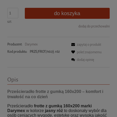
do koszyka
szt.
dodaj do przechowalni
Producent:
Darymex
zapytaj o produkt
Kod produktu:
PRZE/FROT/160/j. róż
poleć znajomemu
dodaj opinię
Opis
Prześcieradło frotte z gumką 160x200 – komfort i
trwałość na co dzień
Prześcieradło
frotte z gumką 160x200 marki
Darymex
w kolorze
jasny róż
to doskonały wybór dla
osób ceniących wygodę, estetykę oraz wysoką jakość