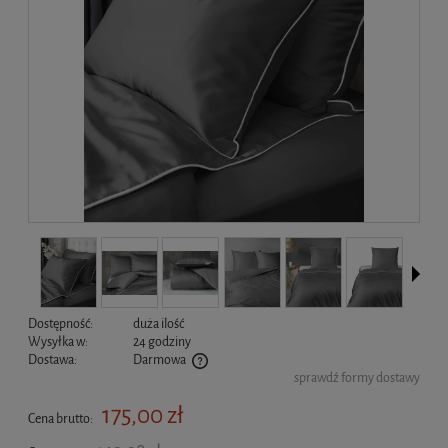
Dostępność:
duża ilość
Wysyłka w:
24 godziny
Dostawa:
Darmowa
sprawdź formy dostawy
Cena nie zawiera ewentualnych kosztów płatności
175,00 zł
Cena brutto: