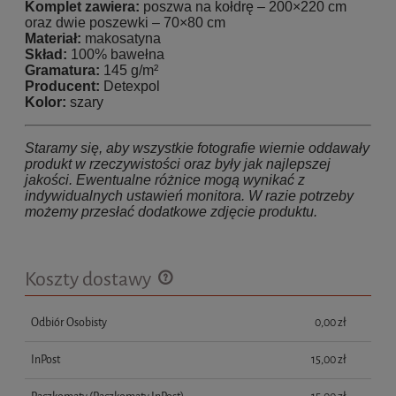
Komplet zawiera:
poszwa na kołdrę – 200×220 cm
oraz dwie poszewki – 70×80 cm
Materiał:
makosatyna
Skład:
100% bawełna
Gramatura:
145 g/m²
Producent:
Detexpol
Kolor:
szary
Staramy się, aby wszystkie fotografie wiernie oddawały
produkt w rzeczywistości oraz były jak najlepszej
jakości. Ewentualne różnice mogą wynikać z
indywidualnych ustawień monitora. W razie potrzeby
możemy przesłać dodatkowe zdjęcie produktu.
Koszty dostawy
Cena nie zawiera ewentualnych kosztów płatności
Odbiór Osobisty
0,00 zł
InPost
15,00 zł