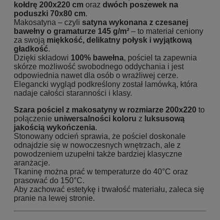
kołdrę 200x220 cm
oraz
dwóch poszewek na
poduszki 70x80 cm
.
Makosatyna – czyli
satyna wykonana z czesanej
bawełny o gramaturze 145 g/m²
– to materiał ceniony
za swoją
miękkość, delikatny połysk i wyjątkową
gładkość
.
Dzięki składowi
100% bawełna
, pościel ta zapewnia
skórze możliwość swobodnego oddychania i jest
odpowiednia nawet dla osób o wrażliwej cerze.
Elegancki wygląd podkreślony został lamówką, która
nadaje całości staranności i klasy.
Szara pościel z makosatyny w rozmiarze 200x220
to
połączenie
uniwersalności koloru
z
luksusową
jakością wykończenia
.
Stonowany odcień sprawia, że pościel doskonale
odnajdzie się w nowoczesnych wnętrzach, ale z
powodzeniem uzupełni także bardziej klasyczne
aranżacje.
Tkaninę można prać w temperaturze do 40°C oraz
prasować do 150°C.
Aby zachować estetykę i trwałość materiału, zaleca się
pranie na lewej stronie.