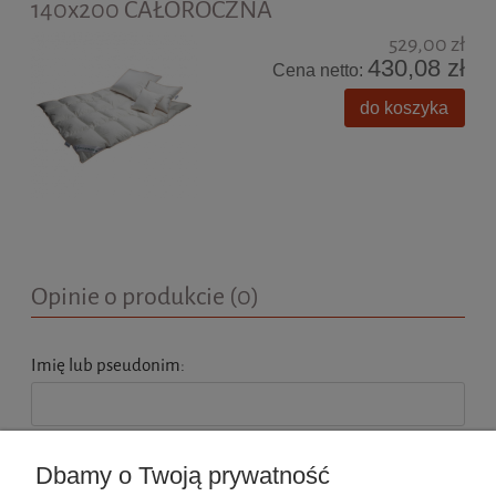
140x200 CAŁOROCZNA
529,00 zł
430,08 zł
Cena netto:
do koszyka
Opinie o produkcie (0)
Imię lub pseudonim:
Twoja opinia:
Dbamy o Twoją prywatność