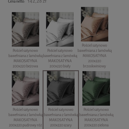
142,28 zł
Cena netto:
Pościel satynowo
Pościel satynowo
Pościel satynowo
bawełniana z lamówką
bawełniana z lamówką
bawełniana z lamówką
MAKOSATYNA
MAKOSATYNA
MAKOSATYNA
200x220
200x220 beżowa
200x220 biały
brzoskwiniowy
Pościel satynowo
Pościel satynowo
Pościel satynowo
bawełniana z lamówką
bawełniana z lamówką
bawełniana z lamówką
MAKOSATYNA
MAKOSATYNA
MAKOSATYNA
200x220 pudrowy róż
200x220 szary
200x220 zielona