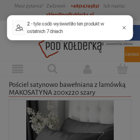
Masz pytania? Zadzwoń:
+48514745837
lub napisz:
sklep@podkolderka.pl
Zarejestruj się
Zaloguj się
ceneo
Pościel satynowo bawełniana z lamówką
MAKOSATYNA 200x220 szary