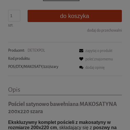
do koszyka
szt.
dodaj do przechowalni
Producent:
DETEXPOL
zapytaj o produkt
Kod produktu:
poleć znajomemu
POS/DTX/MAKOSATY/220/szary
dodaj opinię
Opis
Pościel satynowo bawełniana MAKOSATYNA
200x220 szara
Ekskluzywny komplet pościeli z makosatyny w
rozmiarze 200x220 cm
, składający się z
poszwy na