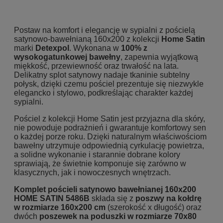
Postaw na komfort i elegancję w sypialni z pościelą
satynowo-bawełnianą 160x200 z kolekcji
Home Satin
marki
Detexpol
. Wykonana w
100% z
wysokogatunkowej bawełny
, zapewnia wyjątkową
miękkość, przewiewność oraz trwałość na lata.
Delikatny splot satynowy nadaje tkaninie subtelny
połysk, dzięki czemu pościel prezentuje się niezwykle
elegancko i stylowo, podkreślając charakter każdej
sypialni.
Pościel z kolekcji Home Satin jest przyjazna dla skóry,
nie powoduje podrażnień i gwarantuje komfortowy sen
o każdej porze roku. Dzięki naturalnym właściwościom
bawełny utrzymuje odpowiednią cyrkulację powietrza,
a solidne wykonanie i starannie dobrane kolory
sprawiają, że świetnie komponuje się zarówno w
klasycznych, jak i nowoczesnych wnętrzach.
Komplet pościeli satynowo bawełnianej 160x200
HOME SATIN 5486B
składa się z
poszwy na kołdrę
w rozmiarze 160x200 cm
(szerokość x długość) oraz
dwóch
poszewek na poduszki w rozmiarze 70x80