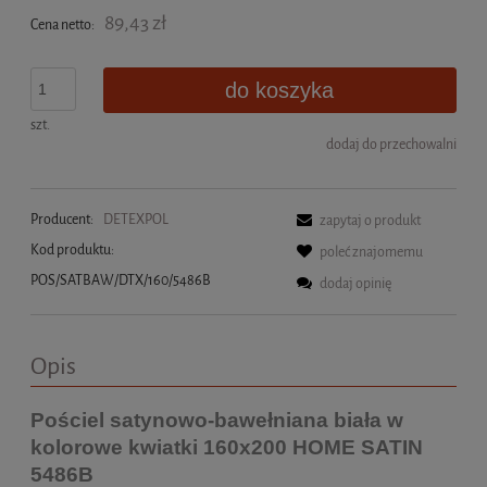
89,43 zł
Cena netto:
do koszyka
szt.
dodaj do przechowalni
Producent:
DETEXPOL
zapytaj o produkt
Kod produktu:
poleć znajomemu
POS/SATBAW/DTX/160/5486B
dodaj opinię
Opis
Pościel satynowo-bawełniana biała w
kolorowe kwiatki 160x200 HOME SATIN
5486B