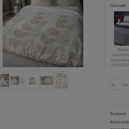
Cena netto:
Pościel
bawełnian
kapitańska
HOME SAT
szt.
Producent:
Kod produk