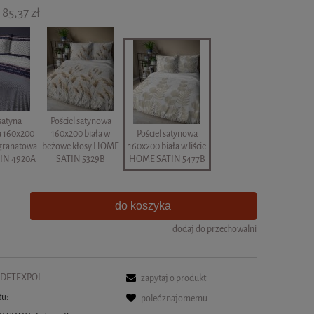
85,37 zł
 satyna
Pościel satynowa
a 160x200
160x200 biała w
Pościel satynowa
 granatowa
beżowe kłosy HOME
160x200 biała w liście
IN 4920A
SATIN 5329B
HOME SATIN 5477B
do koszyka
dodaj do przechowalni
DETEXPOL
zapytaj o produkt
tu:
poleć znajomemu