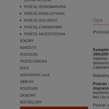
POŚCIEL JEDNOBARWNA
POŚCIEL EKSKLUZYWNA
Opis
POŚCIEL DLA DZIECI
POŚCIEL Z MIKROFIBRY
Poście
POŚCIEL MŁODZIEŻOWA
KOŁDRY
NARZUTY
Komplet
160x200
PODUSZKI
miękkiej 
PRZEŚCIERADŁA
staranno
Zapinana
KOCE
WIELKANOC 2026
Naturaln
OBRUSY
Pościel
doprac
POSZEWKI
wyróżnia
ZASŁONY
beż czy s
BESTSELLERY
Pościel 