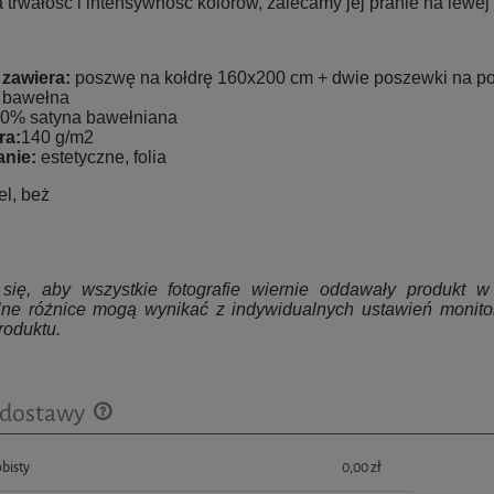
 trwałość i intensywność kolorów, zalecamy jej pranie na lewej 
zawiera:
poszwę na kołdrę 160x200 cm + dwie poszewki na p
:
bawełna
0% satyna bawełniana
ra:
140 g/m2
nie:
estetyczne, folia
el, beż
się, aby wszystkie fotografie wiernie oddawały produkt w r
ne różnice mogą wynikać z indywidualnych ustawień monito
roduktu.
 dostawy
bisty
0,00 zł
Cena nie zawiera ewentualnych kosztów