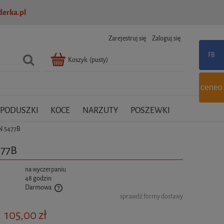
erka.pl
Zarejestruj się
Zaloguj się
Koszyk:
(pusty)
ceneo
PODUSZKI
KOCE
NARZUTY
POSZEWKI
IN 5477B
477B
:
na wyczerpaniu
48 godzin
Darmowa
sprawdź formy dostawy
tualnych kosztów
105,00 zł
: