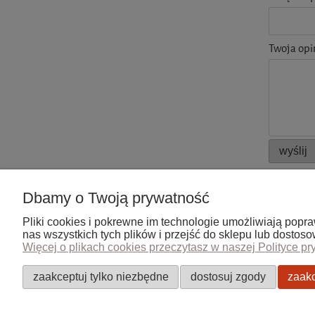
Twoja opi
wyślij
Dbamy o Twoją prywatność
Pliki cookies i pokrewne im technologie umożliwiają pop
Pomoc
Moje kont
nas wszystkich tych plików i przejść do sklepu lub dostos
Więcej o plikach cookies przeczytasz w naszej Polityce pr
Zwroty i reklamacje
Twoje zam
Regulamin
Ustawieni
zaakceptuj tylko niezbędne
dostosuj zgody
zaakc
Przechowa