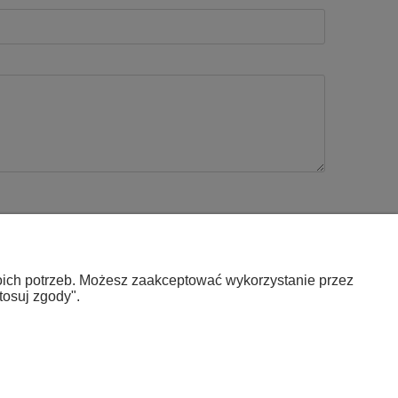
woich potrzeb. Możesz zaakceptować wykorzystanie przez
Informacje
tosuj zgody".
Polityka prywatności
Jak kupować?
Kontakt i dane firmy
O firmie