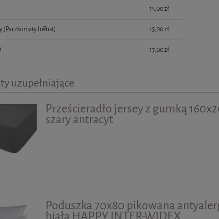
płatności
15,00 zł
y
(Paczkomaty InPost)
15,00 zł
D
17,00 zł
ty uzupełniające
Prześcieradło jersey z gumką 160x
szary antracyt
Poduszka 70x80 pikowana antyaler
biała HAPPY INTER-WIDEX