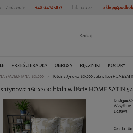
ia? Zadzwoń:
+48514745837
lub napisz:
sklep@podkold
LE
PRZEŚCIERADŁA
OBRUSY
RĘCZNIKI
KOŁDRY
»
YNA BAWEŁNIANA 160x200
Pościel satynowa 160x200 biała w liście HOME SAT
l satynowa 160x200 biała w liście HOME SATIN 5
Dostępność
Wysyłka w:
Dostawa:
Cena nie zawiera ewen
Cena brutto
płatności