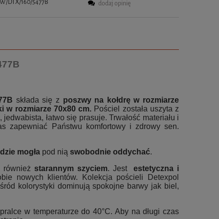
W/DTX/160/5477B
dodaj opinię
5477B
477B
składa się z
poszwy na kołdrę w rozmiarze
i w rozmiarze 70x80 cm.
Pościel została uszyta z
 jedwabista, łatwo się prasuje. Trwałość materiału i
czas zapewniać Państwu komfortowy i zdrowy sen.
dzie mogła
pod nią
swobodnie oddychać
.
ę również
starannym szyciem
. Jest
estetyczna i
ie nowych klientów. Kolekcja pościeli Detexpol
d kolorystyki dominują spokojne barwy jak biel,
 pralce w temperaturze do 40°C. Aby na długi czas