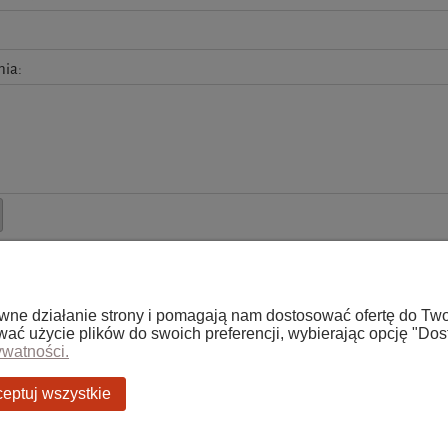
nia:
rawne działanie strony i pomagają nam dostosować ofertę do T
o
Płatności i dostawa
ować użycie plików do swoich preferencji, wybierając opcję "Dos
ywatności.
ówienia
Formy płatności
a konta
Czas i koszty dostawy
eptuj wszystkie
lnia
Czas realizacji zamówienia