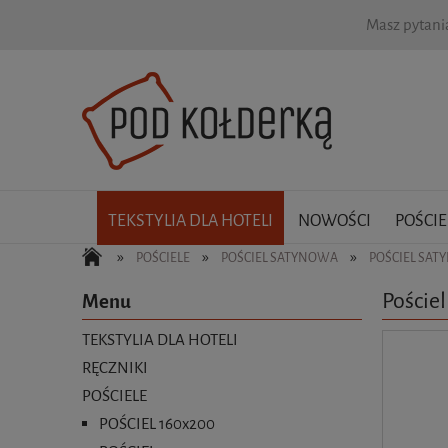
Masz pytan
TEKSTYLIA DLA HOTELI
NOWOŚCI
POŚCIE
»
»
»
POŚCIELE
POŚCIEL SATYNOWA
POŚCIEL SAT
Poście
Menu
TEKSTYLIA DLA HOTELI
RĘCZNIKI
POŚCIELE
POŚCIEL 160x200