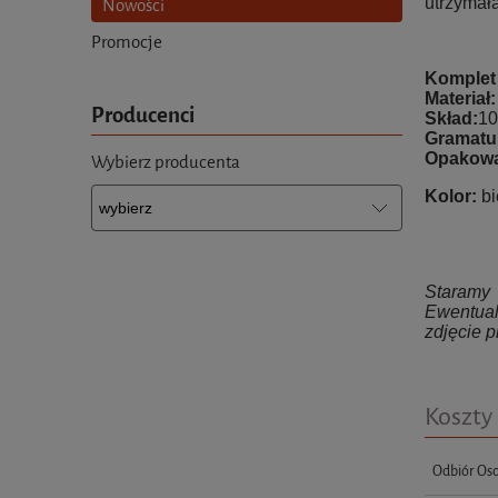
utrzymała
Nowości
Promocje
Komplet 
Materiał
Producenci
Skład:
10
Gramatu
Opakowa
Wybierz producenta
Kolor:
bi
Staramy 
Ewentual
zdjęcie p
Koszty
Odbiór Oso