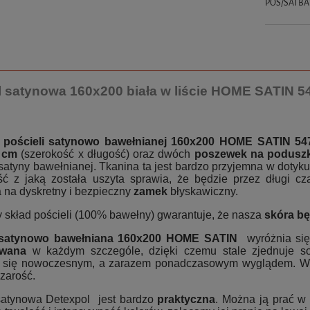
POS/SATBA
l satynowa 160x200 biała w liście HOME SATIN 
 pościeli satynowo bawełnianej 160x200 HOME SATIN 5
 cm
(szerokość x długość) oraz dwóch
poszewek na poduszk
satyny bawełnianej. Tkanina ta jest bardzo przyjemna w dotyku,
ść z jaką została uszyta sprawia, że będzie przez długi 
 na dyskretny i bezpieczny
zamek
błyskawiczny.
y skład pościeli (100% bawełny) gwarantuje, że nasza
skóra bę
satynowo bawełniana
160x200 HOME SATIN
wyróżnia si
owana
w każdym szczególe, dzięki czemu stale zjednuje sob
 się nowoczesnym, a zarazem ponadczasowym wyglądem. Wśró
zarość.
satynowa Detexpol jest bardzo
praktyczna
. Można ją prać w