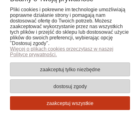
Pliki cookies i pokrewne im technologie umożliwiają
Informacje
poprawne działanie strony i pomagają nam
dostosować ofertę do Twoich potrzeb. Możesz
zaakceptować wykorzystanie przez nas wszystkich
pokaż pełną wersję strony
tych plików i przejść do sklepu lub dostosować użycie
plików do swoich preferencji, wybierając opcję
Sklep internetowy Shoper.pl
"Dostosuj zgody".
Więcej o plikach cookies przeczytasz w naszej
Polityce prywatności.
zaakceptuj tylko niezbędne
dostosuj zgody
zaakceptuj wszystkie