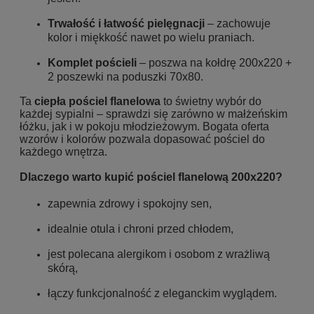
Trwałość i łatwość pielęgnacji
– zachowuje
kolor i miękkość nawet po wielu praniach.
Komplet pościeli
– poszwa na kołdrę 200x220 +
2 poszewki na poduszki 70x80.
Ta
ciepła pościel flanelowa
to świetny wybór do
każdej sypialni – sprawdzi się zarówno w małżeńskim
łóżku, jak i w pokoju młodzieżowym. Bogata oferta
wzorów i kolorów pozwala dopasować pościel do
każdego wnętrza.
Dlaczego warto kupić pościel flanelową 200x220?
zapewnia zdrowy i spokojny sen,
idealnie otula i chroni przed chłodem,
jest polecana alergikom i osobom z wrażliwą
skórą,
łączy funkcjonalność z eleganckim wyglądem.