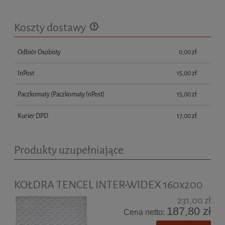
Koszty dostawy
Cena nie zawiera ewentualnych kosztów płatności
Odbiór Osobisty
0,00 zł
InPost
15,00 zł
Paczkomaty
(Paczkomaty InPost)
15,00 zł
Kurier DPD
17,00 zł
Produkty uzupełniające
KOŁDRA TENCEL INTER-WIDEX 160x200
231,00 zł
187,80 zł
Cena netto: