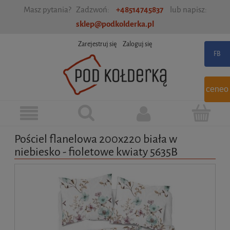
Masz pytania? Zadzwoń:
+48514745837
lub napisz:
sklep@podkolderka.pl
Zarejestruj się
Zaloguj się
ceneo
Pościel flanelowa 200x220 biała w
niebiesko - fioletowe kwiaty 5635B