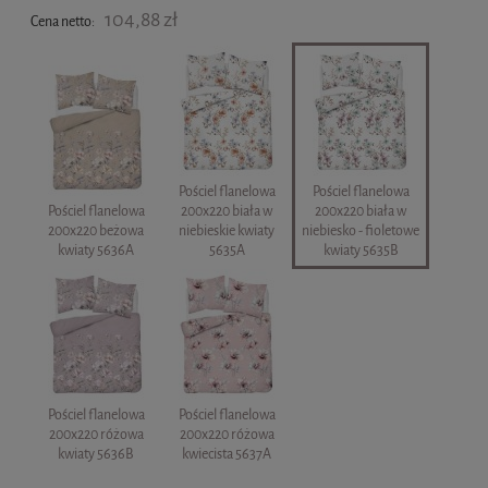
104,88 zł
Cena netto:
Pościel flanelowa
Pościel flanelowa
Pościel flanelowa
200x220 biała w
200x220 biała w
200x220 beżowa
niebieskie kwiaty
niebiesko - fioletowe
kwiaty 5636A
5635A
kwiaty 5635B
Pościel flanelowa
Pościel flanelowa
200x220 różowa
200x220 różowa
kwiaty 5636B
kwiecista 5637A