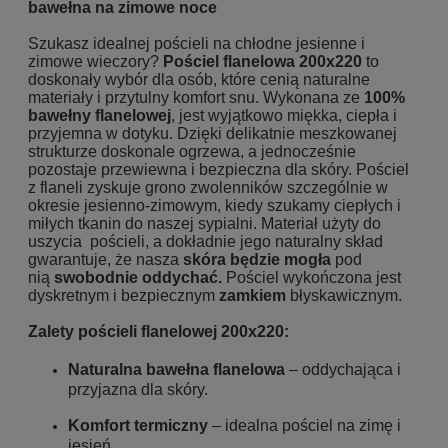
bawełna na zimowe noce
Szukasz idealnej pościeli na chłodne jesienne i
zimowe wieczory?
Pościel flanelowa 200x220
to
doskonały wybór dla osób, które cenią naturalne
materiały i przytulny komfort snu. Wykonana ze
100%
bawełny flanelowej
, jest wyjątkowo miękka, ciepła i
przyjemna w dotyku. Dzięki delikatnie meszkowanej
strukturze doskonale ogrzewa, a jednocześnie
pozostaje przewiewna i bezpieczna dla skóry. Pościel
z flaneli zyskuje grono zwolenników szczególnie w
okresie jesienno-zimowym, kiedy szukamy ciepłych i
miłych tkanin do naszej sypialni. Materiał użyty do
uszycia pościeli, a dokładnie jego naturalny skład
gwarantuje, że nasza
skóra będzie mogła
pod
nią
swobodnie oddychać.
Pościel wykończona jest
dyskretnym i bezpiecznym
zamkiem
błyskawicznym.
Zalety pościeli flanelowej 200x220:
Naturalna bawełna flanelowa
– oddychająca i
przyjazna dla skóry.
Komfort termiczny
– idealna pościel na zimę i
jesień.