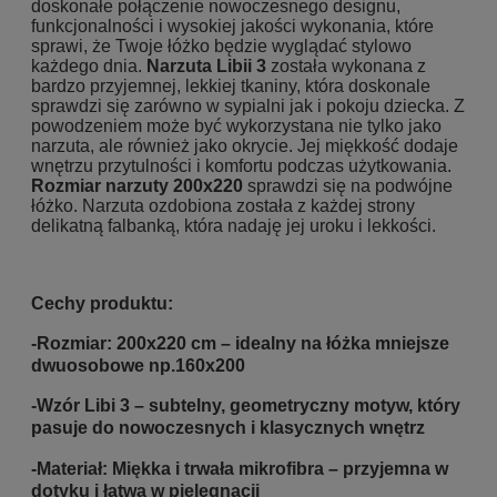
doskonałe połączenie nowoczesnego designu,
funkcjonalności i wysokiej jakości wykonania, które
sprawi, że Twoje łóżko będzie wyglądać stylowo
każdego dnia.
Narzuta Libii 3
została wykonana z
bardzo przyjemnej, lekkiej tkaniny, która doskonale
sprawdzi się zarówno w sypialni jak i pokoju dziecka. Z
powodzeniem może być wykorzystana nie tylko jako
narzuta, ale również jako okrycie. Jej miękkość dodaje
wnętrzu przytulności i komfortu podczas użytkowania.
Rozmiar narzuty 200x220
sprawdzi się na podwójne
łóżko. Narzuta ozdobiona została z każdej strony
delikatną falbanką, która nadaję jej uroku i lekkości.
Cechy produktu:
-
Rozmiar: 200x220 cm – idealny na łóżka mniejsze
dwuosobowe np.160x200
-
Wzór Libi 3 – subtelny, geometryczny motyw, który
pasuje do nowoczesnych i klasycznych wnętrz
-
Materiał: Miękka i trwała mikrofibra – przyjemna w
dotyku i łatwa w pielęgnacji