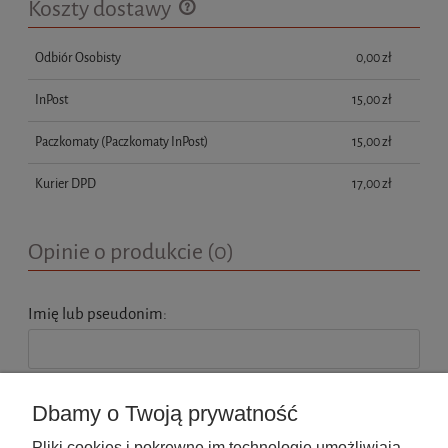
Koszty dostawy
Cena nie zawiera ewentualnych kosztów płatności
Odbiór Osobisty
0,00 zł
InPost
15,00 zł
Paczkomaty
(Paczkomaty InPost)
15,00 zł
Kurier DPD
17,00 zł
Opinie o produkcie (0)
Imię lub pseudonim:
Twoja opinia:
Dbamy o Twoją prywatność
Pliki cookies i pokrewne im technologie umożliwiają