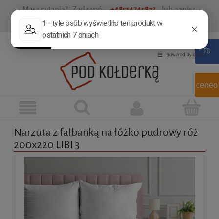
Masz pytania? Zadzwoń:
+48514745837
lub napisz:
sklep@podkolderka.pl
Zarejestruj się
Zaloguj się
ceneo
Narzuta z falbanką na łóżko pudrowy róż
200x220 LIBI 3