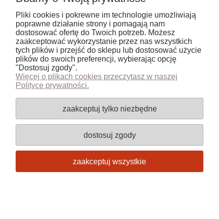
Pliki cookies i pokrewne im technologie umożliwiają
Informacje
poprawne działanie strony i pomagają nam
dostosować ofertę do Twoich potrzeb. Możesz
zaakceptować wykorzystanie przez nas wszystkich
pokaż pełną wersję strony
tych plików i przejść do sklepu lub dostosować użycie
plików do swoich preferencji, wybierając opcję
Sklep internetowy Shoper.pl
"Dostosuj zgody".
Więcej o plikach cookies przeczytasz w naszej
Polityce prywatności.
zaakceptuj tylko niezbędne
dostosuj zgody
zaakceptuj wszystkie