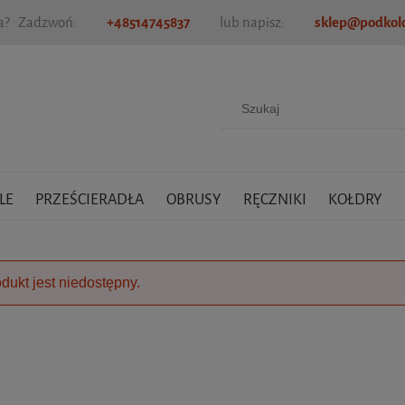
ia? Zadzwoń:
+48514745837
lub napisz:
sklep@podkold
LE
PRZEŚCIERADŁA
OBRUSY
RĘCZNIKI
KOŁDRY
dukt jest niedostępny.