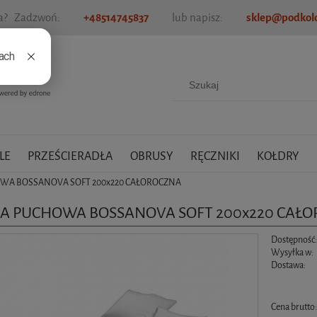
ia? Zadzwoń:
+48514745837
lub napisz:
sklep@podkold
LE
PRZEŚCIERADŁA
OBRUSY
RĘCZNIKI
KOŁDRY
WA BOSSANOVA SOFT 200x220 CAŁOROCZNA
A PUCHOWA BOSSANOVA SOFT 200x220 CAŁ
Dostępność
Wysyłka w:
Dostawa:
Cena nie zawiera ewen
Cena brutto
płatności