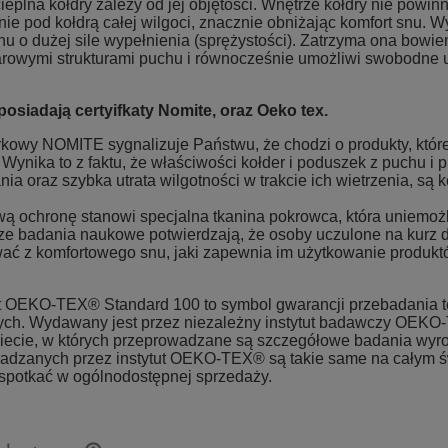
cieplna kołdry zależy od jej objętości. Wnętrze kołdry nie pow
nie pod kołdrą całej wilgoci, znacznie obniżając komfort snu.
chu o dużej sile wypełnienia (sprężystości). Zatrzyma ona bow
arowymi strukturami puchu i równocześnie umożliwi swobodne u
osiadają certyifkaty Nomite, oraz Oeko tex.
kowy NOMITE sygnalizuje Państwu, że chodzi o produkty, któr
 Wynika to z faktu, że właściwości kołder i poduszek z puchu i 
ia oraz szybka utrata wilgotności w trakcie ich wietrzenia, są 
ą ochronę stanowi specjalna tkanina pokrowca, która uniemożl
e badania naukowe potwierdzają, że osoby uczulone na kurz 
ać z komfortowego snu, jaki zapewnia im użytkowanie produktó
at OEKO-TEX® Standard 100 to symbol gwarancji przebadania t
ych. Wydawany jest przez niezależny instytut badawczy OEKO-
iecie, w których przeprowadzane są szczegółowe badania wyro
adzanych przez instytut OEKO-TEX® są takie same na całym świ
potkać w ogólnodostępnej sprzedaży.