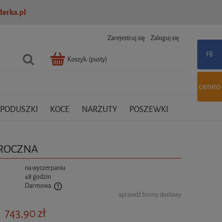
erka.pl
Zarejestruj się
Zaloguj się
Koszyk:
(pusty)
ceneo
PODUSZKI
KOCE
NARZUTY
POSZEWKI
OROCZNA
:
na wyczerpaniu
48 godzin
Darmowa
sprawdź formy dostawy
tualnych kosztów
743,90 zł
: