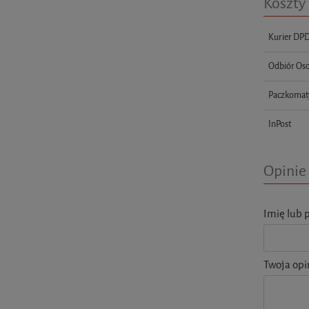
Koszty
Kurier DP
Odbiór Oso
Paczkomat
InPost
Opinie 
Imię lub 
Twoja opi