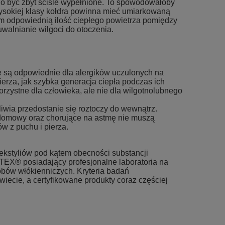
inno być zbyt ściśle wypełnione. To spowodowałoby
 Wysokiej klasy kołdra powinna mieć umiarkowaną
iem odpowiednią ilość ciepłego powietrza pomiędzy
walnianie wilgoci do otoczenia.
e są odpowiednie dla alergików uczulonych na
pierza, jak szybka generacja ciepła podczas ich
korzystne dla człowieka, ale nie dla wilgotnolubnego
iwia przedostanie się roztoczy do wewnątrz.
domowy oraz chorujące na astmę nie muszą
w z puchu i pierza.
ekstyliów pod kątem obecności substancji
TEX® posiadający profesjonalne laboratoria na
bów włókienniczych. Kryteria badań
ecie, a certyfikowane produkty coraz częściej