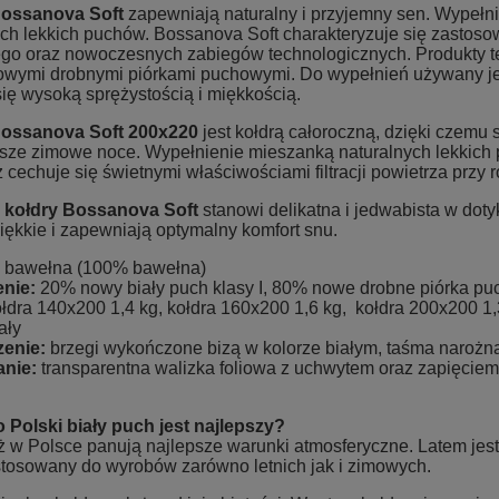
Bossanova Soft
zapewniają naturalny i przyjemny sen. Wypełni
ych lekkich puchów. Bossanova Soft charakteryzuje się zastos
o oraz nowoczesnych zabiegów technologicznych. Produkty t
wymi drobnymi piórkami puchowymi. Do wypełnień używany jes
ię wysoką sprężystością i miękkością.
Bossanova Soft
200x220
jest kołdrą całoroczną, dzięki czemu 
jsze zimowe noce. Wypełnienie mieszanką naturalnych lekkich
 cechuje się świetnymi właściwościami filtracji powietrza prz
e
kołdry Bossanova Soft
stanowi delikatna i jedwabista w doty
iękkie i zapewniają optymalny komfort snu.
bawełna (100% bawełna)
nie:
20% nowy biały puch klasy I, 80% nowe drobne piórka p
łdra 140x200 1,4 kg, kołdra 160x200 1,6 kg, kołdra 200x200 1,
ały
enie:
brzegi wykończone bizą w kolorze białym, taśma narożna 
nie:
transparentna walizka foliowa z uchwytem oraz zapięcie
 Polski biały puch jest najlepszy?
 w Polsce panują najlepsze warunki atmosferyczne. Latem jest 
ystosowany do wyrobów zarówno letnich jak i zimowych.