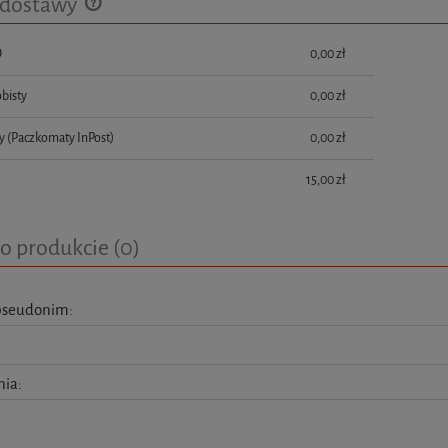
 dostawy
D
0,00 zł
Cena nie zawiera ewentualnych kosztów
płatności
bisty
0,00 zł
y
(Paczkomaty InPost)
0,00 zł
15,00 zł
o produkcie (0)
pseudonim:
nia: