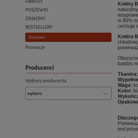
OBRUSY
Kołdry 
POSZEWKI
naturaln
wsypoweg
ZASŁONY
w 80% no
cechuje s
BESTSELLERY
Kołdra 
Nowości
chłodnie
Promocje
ponieważ
Obszyci
bardzo m
Producenci
Tkanina:
Wypełnie
Wybierz producenta
Waga:
ko
Kolor:
bi
Wykończ
Opakowa
Dlaczego
Ponieważ
jest prz