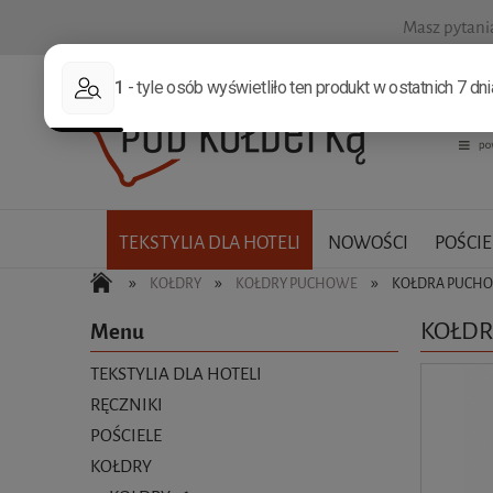
Masz pytan
TEKSTYLIA DLA HOTELI
NOWOŚCI
POŚCIE
»
»
»
KOŁDRY
KOŁDRY PUCHOWE
KOŁDRA PUCHO
KOŁDR
Menu
TEKSTYLIA DLA HOTELI
RĘCZNIKI
POŚCIELE
KOŁDRY