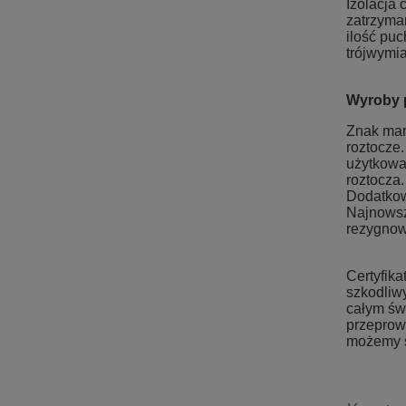
Izolacja 
zatrzyma
ilość pu
trójwymi
Wyroby p
Znak mar
roztocze.
użytkowan
roztocza.
Dodatkow
Najnowsz
rezygnow
Certyfik
szkodliw
całym św
przeprow
możemy s