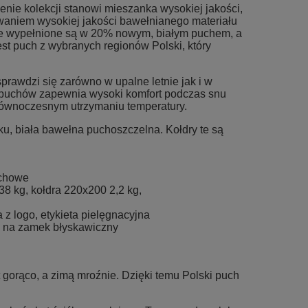
enie kolekcji stanowi mieszanka wysokiej jakości,
owaniem wysokiej jakości bawełnianego materiału
e wypełnione są w 20% nowym, białym puchem, a
t puch z wybranych regionów Polski, który
sprawdzi się zarówno w upalne letnie jak i w
 puchów zapewnia wysoki komfort podczas snu
y równoczesnym utrzymaniu temperatury.
ku, biała bawełna puchoszczelna. Kołdry te są
uchowe
38 kg, kołdra 220x200 2,2 kg,
z logo, etykieta pielęgnacyjna
m na zamek błyskawiczny
gorąco, a zimą mroźnie. Dzięki temu Polski puch