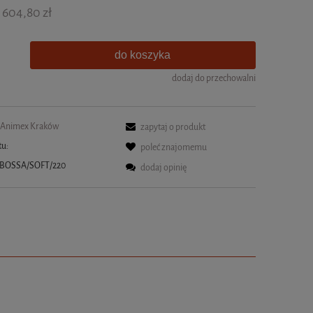
604,80 zł
do koszyka
dodaj do przechowalni
Animex Kraków
zapytaj o produkt
tu:
poleć znajomemu
BOSSA/SOFT/220
dodaj opinię