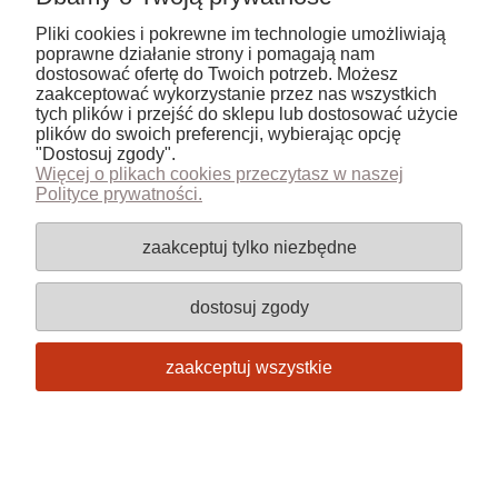
Pliki cookies i pokrewne im technologie umożliwiają
Informacje
poprawne działanie strony i pomagają nam
dostosować ofertę do Twoich potrzeb. Możesz
zaakceptować wykorzystanie przez nas wszystkich
pokaż pełną wersję strony
tych plików i przejść do sklepu lub dostosować użycie
plików do swoich preferencji, wybierając opcję
Sklep internetowy Shoper.pl
"Dostosuj zgody".
Więcej o plikach cookies przeczytasz w naszej
Polityce prywatności.
zaakceptuj tylko niezbędne
dostosuj zgody
zaakceptuj wszystkie