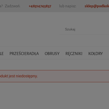
ia? Zadzwoń:
+48514745837
lub napisz:
sklep@podkold
LE
PRZEŚCIERADŁA
OBRUSY
RĘCZNIKI
KOŁDRY
dukt jest niedostępny.