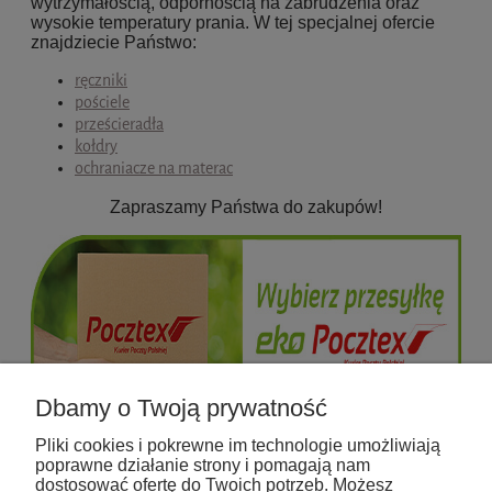
wytrzymałością, odpornością na zabrudzenia oraz
wysokie temperatury prania. W tej specjalnej ofercie
znajdziecie Państwo:
ręczniki
pościele
prześcieradła
kołdry
ochraniacze na materac
Zapraszamy Państwa do zakupów!
Dbamy o Twoją prywatność
Pliki cookies i pokrewne im technologie umożliwiają
poprawne działanie strony i pomagają nam
dostosować ofertę do Twoich potrzeb. Możesz