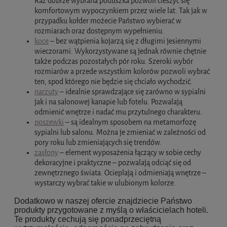
Raz dobrze wybrana poduszka pozwoli cieszyć się
komfortowym wypoczynkiem przez wiele lat. Tak jak w
przypadku kołder możecie Państwo wybierać w
rozmiarach oraz dostępnym wypełnieniu.
koce
– bez wątpienia kojarzą się z długimi jesiennymi
wieczorami. Wykorzystywane są jednak równie chętnie
także podczas pozostałych pór roku. Szeroki wybór
rozmiarów a przede wszystkim kolorów pozwoli wybrać
ten, spod którego nie będzie się chciało wychodzić.
narzuty
– idealnie sprawdzające się zarówno w sypialni
jak i na salonowej kanapie lub fotelu. Pozwalają
odmienić wnętrze i nadać mu przytulnego charakteru.
poszewki
– są idealnym sposobem na metamorfozę
sypialni lub salonu. Można je zmieniać w zależności od
pory roku lub zmieniających się trendów.
zasłony
– element wyposażenia łączący w sobie cechy
dekoracyjne i praktyczne – pozwalają odciąć się od
zewnętrznego świata. Ocieplają i odmieniają wnętrze –
wystarczy wybrać takie w ulubionym kolorze.
Dodatkowo w naszej ofercie znajdziecie Państwo
produkty przygotowane z myślą o właścicielach hoteli.
Te produkty cechują się ponadprzeciętną