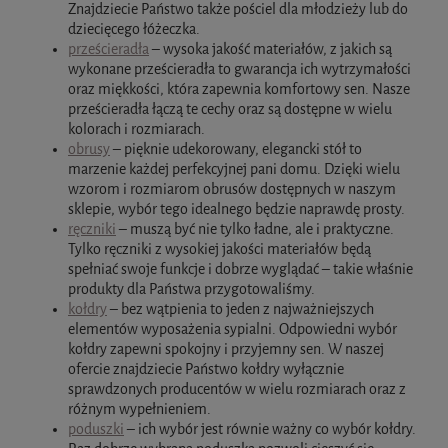
Znajdziecie Państwo także pościel dla młodzieży lub do
dziecięcego łóżeczka.
prześcieradła
– wysoka jakość materiałów, z jakich są
wykonane prześcieradła to gwarancja ich wytrzymałości
oraz miękkości, która zapewnia komfortowy sen. Nasze
prześcieradła łączą te cechy oraz są dostępne w wielu
kolorach i rozmiarach.
obrusy
– pięknie udekorowany, elegancki stół to
marzenie każdej perfekcyjnej pani domu. Dzięki wielu
wzorom i rozmiarom obrusów dostępnych w naszym
sklepie, wybór tego idealnego będzie naprawdę prosty.
ręczniki
– muszą być nie tylko ładne, ale i praktyczne.
Tylko ręczniki z wysokiej jakości materiałów będą
spełniać swoje funkcje i dobrze wyglądać – takie właśnie
produkty dla Państwa przygotowaliśmy.
kołdry
– bez wątpienia to jeden z najważniejszych
elementów wyposażenia sypialni. Odpowiedni wybór
kołdry zapewni spokojny i przyjemny sen. W naszej
ofercie znajdziecie Państwo kołdry wyłącznie
sprawdzonych producentów w wielu rozmiarach oraz z
różnym wypełnieniem.
poduszki
– ich wybór jest równie ważny co wybór kołdry.