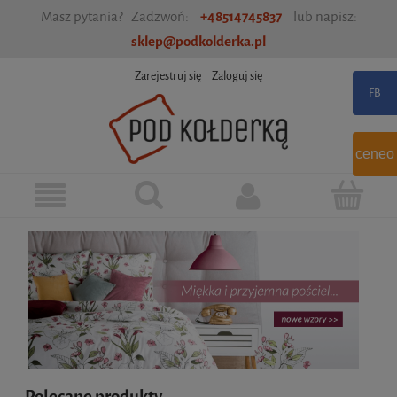
Masz pytania? Zadzwoń:
+48514745837
lub napisz:
sklep@podkolderka.pl
Zarejestruj się
Zaloguj się
ceneo
Polecane produkty