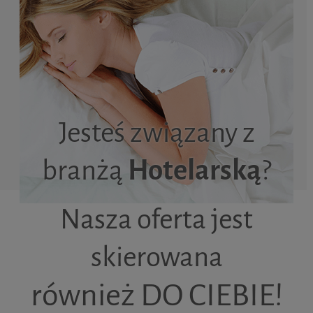
Jesteś związany z
branżą
Hotelarską
?
Nasza oferta jest
skierowana
również DO CIEBIE!