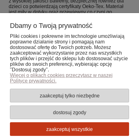
z wysokiej jakości bawełny, bezpiecznej również dla
dzieci co potwierdzają certyfikaty Oeko-Tex. Materiał
jest miły w dotyku oraz przewiewny co czyni go
komfortowym w użytkowaniu. Dzięki wszytym przy
krawędziach gumko prześcieradło z łatwością
Dbamy o Twoją prywatność
dopasują się do materaca i nie będzie się przesuwać
ani podwijać. Nasze produkty są dostępne w szerokiej
Pliki cookies i pokrewne im technologie umożliwiają
palecie barw, dzięki czemu z łatwością dobiorą je
poprawne działanie strony i pomagają nam
Państwo do swoich wnętrz.
dostosować ofertę do Twoich potrzeb. Możesz
zaakceptować wykorzystanie przez nas wszystkich
tych plików i przejść do sklepu lub dostosować użycie
plików do swoich preferencji, wybierając opcję
Nie znaleziono produktów spełniających podane
"Dostosuj zgody".
kryteria.
Więcej o plikach cookies przeczytasz w naszej
Polityce prywatności.
Pomoc
zaakceptuj tylko niezbędne
Moje konto
dostosuj zgody
Płatności i dostawa
zaakceptuj wszystkie
Informacje