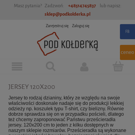
Masz pytania? Zadzwoń:
+48514745837
lub napisz:
sklep@podkolderka.pl
Zarejestruj się
Zaloguj się
ceneo
JERSEY 120X200
Jersey to rodzaj dzianiny, który ze względu na swoje
właściwości doskonale nadaje się do produkcji lekkiej
odzieży np. koszulek typu T-shirt, czy bielizny. Równie
dobrze sprawdza się on w przypadku pościeli, dlatego
też chcemy zaproponować Państwu prześcieradła
jersey. 120x200 cm to jeden z kilku dostępnych w
naszym sklepie rozmiarów. Prześcieradła są wykonane