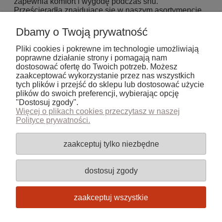
zapewnia komfort i wygodę podczas snu.
Prześcieradła znajdujące się w naszym asortymencie
są zaopatrzone w gumkę, dzięki której idealnie
przylegają do materaca i nie ściągają się z niego.
Dbamy o Twoją prywatność
Kolory oferowanych przez nas prześcieradeł są
różnorodne, dlatego bez najmniejszego problemu
Pliki cookies i pokrewne im technologie umożliwiają
można je idealnie dopasować do kolorystyki pościeli
poprawne działanie strony i pomagają nam
używanej w sypialni.
dostosować ofertę do Twoich potrzeb. Możesz
zaakceptować wykorzystanie przez nas wszystkich
tych plików i przejść do sklepu lub dostosować użycie
plików do swoich preferencji, wybierając opcję
Nie znaleziono produktów spełniających podane
"Dostosuj zgody".
kryteria.
Więcej o plikach cookies przeczytasz w naszej
Polityce prywatności.
Pomoc
zaakceptuj tylko niezbędne
Moje konto
dostosuj zgody
Płatności i dostawa
zaakceptuj wszystkie
Informacje