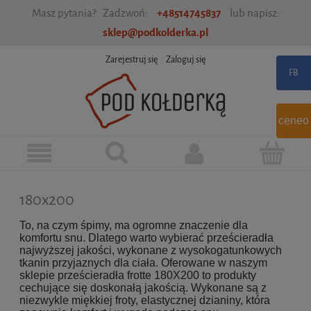
Masz pytania? Zadzwoń:
+48514745837
lub napisz:
sklep@podkolderka.pl
Zarejestruj się
Zaloguj się
ceneo
180x200
To, na czym śpimy, ma ogromne znaczenie dla
komfortu snu. Dlatego warto wybierać prześcieradła
najwyższej jakości, wykonane z wysokogatunkowych
tkanin przyjaznych dla ciała. Oferowane w naszym
sklepie prześcieradła frotte 180X200 to produkty
cechujące się doskonałą jakością. Wykonane są z
niezwykle miękkiej froty, elastycznej dzianiny, która